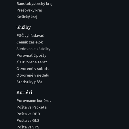
Banskobystrický kraj
Prešovský kraj
Košický kraj
Služby
PSČ vyhľadávač
Cenník zásielok
Sledovanie zásielky
Porovnať 2 pošty
⚡ Otvorené teraz
Otvorené v sobotu
Otvorené v nedeľu
Štatistiky pôšt
Kuriéri
Porovnanie kuriérov
Pošta vs Packeta
Pošta vs DPD
Pošta vs GLS
Pošta vs SPS