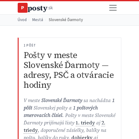
posty
P
.sk
Úvod
›
Mestá
›
Slovenské Ďarmoty
1 PÔŠT
Pošty v meste
Slovenské Ďarmoty —
adresy, PSČ a otváracie
hodiny
V meste
Slovenské Ďarmoty
sa nachádza
1
pôšt
Slovenskej pošty a
1 poštových
smerovacích čísiel
. Pošty v meste Slovenské
Ďarmoty prijímajú listy
1. triedy
aj
2.
triedy
, doporučené zásielky, balíky na
poštu, balíky do ruky,
dobierky
aj