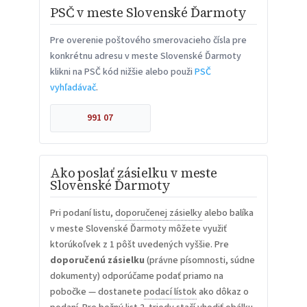
PSČ v meste Slovenské Ďarmoty
Pre overenie poštového smerovacieho čísla pre
konkrétnu adresu v meste Slovenské Ďarmoty
klikni na PSČ kód nižšie alebo použi
PSČ
vyhľadávač
.
991 07
Ako poslať zásielku v meste
Slovenské Ďarmoty
Pri podaní listu,
doporučenej zásielky
alebo balíka
v meste Slovenské Ďarmoty môžete využiť
ktorúkoľvek z 1 pôšt uvedených vyššie. Pre
doporučenú zásielku
(právne písomnosti, súdne
dokumenty) odporúčame podať priamo na
pobočke — dostanete
podací lístok
ako dôkaz o