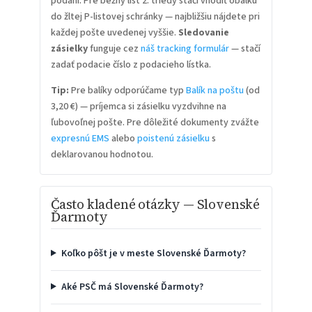
podaní. Pre bežný list 2. triedy stačí vhodiť obálku
do žltej P-listovej schránky — najbližšiu nájdete pri
každej pošte uvedenej vyššie.
Sledovanie
zásielky
funguje cez
náš tracking formulár
— stačí
zadať podacie číslo z podacieho lístka.
Tip:
Pre balíky odporúčame typ
Balík na poštu
(od
3,20 €) — príjemca si zásielku vyzdvihne na
ľubovoľnej pošte. Pre dôležité dokumenty zvážte
expresnú EMS
alebo
poistenú zásielku
s
deklarovanou hodnotou.
Často kladené otázky — Slovenské
Ďarmoty
Koľko pôšt je v meste Slovenské Ďarmoty?
Aké PSČ má Slovenské Ďarmoty?