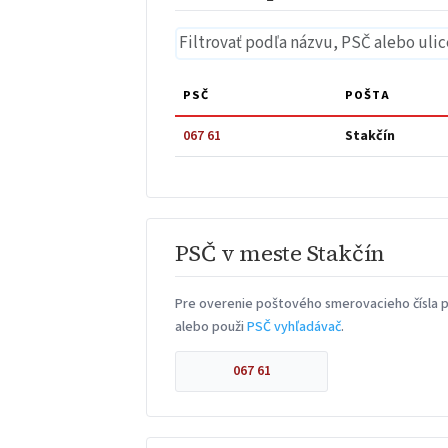
PSČ
POŠTA
067 61
Stakčín
PSČ v meste Stakčín
Pre overenie poštového smerovacieho čísla pr
alebo použi
PSČ vyhľadávač
.
067 61