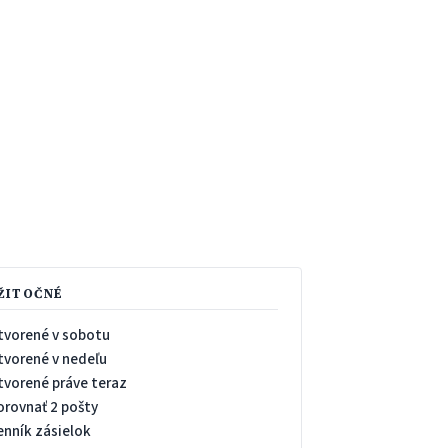
ŽITOČNÉ
tvorené v sobotu
tvorené v nedeľu
tvorené práve teraz
orovnať 2 pošty
enník zásielok