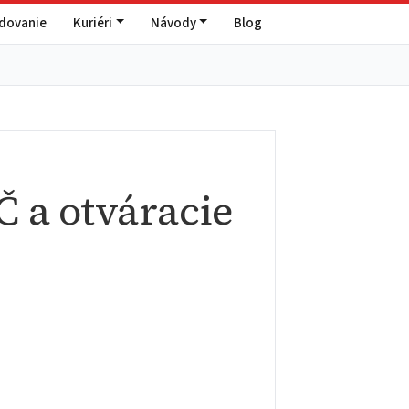
edovanie
Kuriéri
Návody
Blog
Č a otváracie