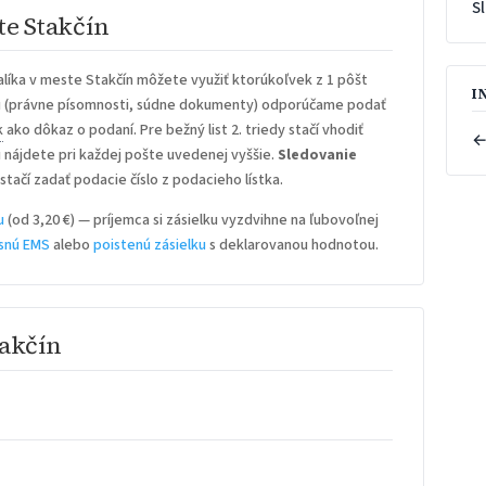
S
te Stakčín
líka v meste Stakčín môžete využiť ktorúkoľvek z 1 pôšt
I
u
(právne písomnosti, súdne dokumenty) odporúčame podať
k
ako dôkaz o podaní. Pre bežný list 2. triedy stačí vhodiť
←
iu nájdete pri každej pošte uvedenej vyššie.
Sledovanie
stačí zadať podacie číslo z podacieho lístka.
u
(od 3,20 €) — príjemca si zásielku vyzdvihne na ľubovoľnej
snú EMS
alebo
poistenú zásielku
s deklarovanou hodnotou.
takčín