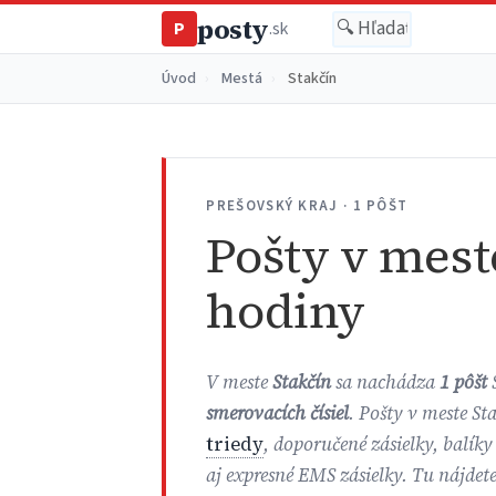
posty
P
.sk
Úvod
›
Mestá
›
Stakčín
PREŠOVSKÝ KRAJ · 1 PÔŠT
Pošty v mest
hodiny
V meste
Stakčín
sa nachádza
1 pôšt
smerovacích čísiel
. Pošty v meste St
triedy
, doporučené zásielky, balíky
aj expresné EMS zásielky. Tu nájdet