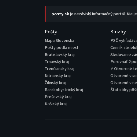
posty.sk
je nezávislý informačný portál. Nie j
Pošty
Služby
Mapa Slovenska
PSČ vyhľadáv
Pošty podľa miest
Cenník zásielo
Bratislavský kraj
Sledovanie zá
Trnavský kraj
Porovnať 2 po
Trenčiansky kraj
⚡ Otvorené t
Nitriansky kraj
Otvorené v s
Žilinský kraj
Otvorené v n
Banskobystrický kraj
Štatistiky pôš
Prešovský kraj
Košický kraj