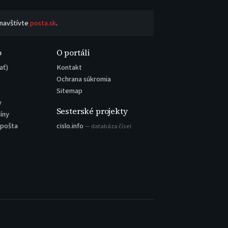
 navštívte
posta.sk
.
o
O portáli
ať)
Kontakt
Ochrana súkromia
Sitemap
y
Sesterské projekty
íny
 pošta
cislo.info
— databáza čísel