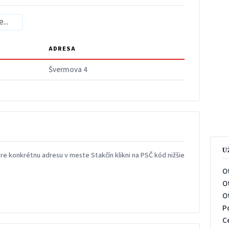
ADRESA
Švermova 4
U
e konkrétnu adresu v meste Stakčín klikni na PSČ kód nižšie
O
O
O
P
C