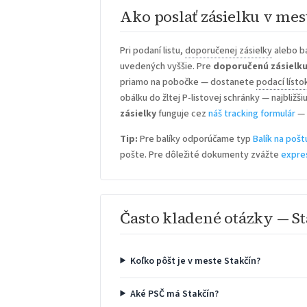
Ako poslať zásielku v mes
Pri podaní listu,
doporučenej zásielky
alebo ba
uvedených vyššie. Pre
doporučenú zásielk
priamo na pobočke — dostanete
podací lísto
obálku do žltej P-listovej schránky — najbližš
zásielky
funguje cez
náš tracking formulár
— 
Tip:
Pre balíky odporúčame typ
Balík na pošt
pošte. Pre dôležité dokumenty zvážte
expre
Často kladené otázky — S
Koľko pôšt je v meste Stakčín?
Aké PSČ má Stakčín?