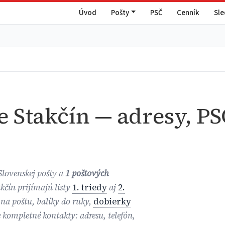
Úvod
Pošty
PSČ
Cenník
Sl
e Stakčín — adresy, PS
Slovenskej pošty a
1 poštových
akčín prijímajú listy
1. triedy
aj
2.
 na poštu, balíky do ruky,
dobierky
e kompletné kontakty: adresu, telefón,