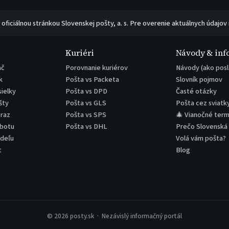
e oficiálnou stránkou Slovenskej pošty, a. s. Pre overenie aktuálnych údajov
Kuriéri
Návody & inf
ač
Porovnanie kuriérov
Návody (ako posl
k
Pošta vs Packeta
Slovník pojmov
sielky
Pošta vs DPD
Časté otázky
šty
Pošta vs GLS
Pošta cez sviatk
eraz
Pošta vs SPS
🎄 Vianočné term
obotu
Pošta vs DHL
Prečo Slovenská
edeľu
Volá vám pošta?
t
Blog
© 2026 posty.sk · Nezávislý informačný portál