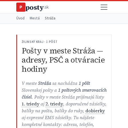
posty
P
.sk
Úvod
›
Mestá
›
Stráža
ŽILINSKÝ KRAJ · 1 PÔŠT
Pošty v meste Stráža —
adresy, PSČ a otváracie
hodiny
V meste
Stráža
sa nachádza
1 pôšt
Slovenskej pošty a
1 poštových smerovacích
čísiel
. Pošty v meste Stráža prijímajú listy
1. triedy
aj
2. triedy
, doporučené zásielky,
balíky na poštu, balíky do ruky,
dobierky
aj expresné EMS zásielky. Tu nájdete
kompletné kontakty: adresu, telefón,