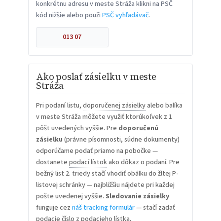
konkrétnu adresu v meste Stráža klikni na PSČ
kód nižšie alebo použi
PSČ vyhľadávač
.
013 07
Ako poslať zásielku v meste
Stráža
Pri podaní listu,
doporučenej zásielky
alebo balíka
v meste Stráža môžete využiť ktorúkoľvek z 1
pôšt uvedených vyššie. Pre
doporučenú
zásielku
(právne písomnosti, súdne dokumenty)
odporúčame podať priamo na pobočke —
dostanete
podací lístok
ako dôkaz o podaní. Pre
bežný list 2. triedy stačí vhodiť obálku do žltej P-
listovej schránky — najbližšiu nájdete pri každej
pošte uvedenej vyššie.
Sledovanie zásielky
funguje cez
náš tracking formulár
— stačí zadať
podacie číslo z podacieho lístka.