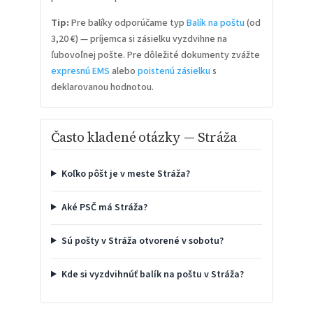
Tip:
Pre balíky odporúčame typ
Balík na poštu
(od
3,20 €) — príjemca si zásielku vyzdvihne na
ľubovoľnej pošte. Pre dôležité dokumenty zvážte
expresnú EMS
alebo
poistenú zásielku
s
deklarovanou hodnotou.
Často kladené otázky — Stráža
Koľko pôšt je v meste Stráža?
Aké PSČ má Stráža?
Sú pošty v Stráža otvorené v sobotu?
Kde si vyzdvihnúť balík na poštu v Stráža?