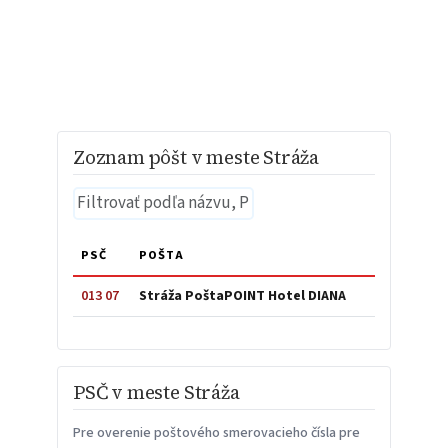
Zoznam pôšt v meste Stráža
PSČ
POŠTA
013 07
Stráža PoštaPOINT Hotel DIANA
PSČ v meste Stráža
Pre overenie poštového smerovacieho čísla pre