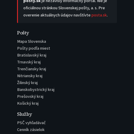
posty.sk
je nezávislý informačný portál. Nie je
oficiálnou stránkou Slovenskej pošty, a. s. Pre
overenie aktuálnych údajov navštívte
posta.sk
.
Pošty
Mapa Slovenska
Pošty podľa miest
Bratislavský kraj
Trnavský kraj
Trenčiansky kraj
Nitriansky kraj
Žilinský kraj
Banskobystrický kraj
Prešovský kraj
Košický kraj
Služby
PSČ vyhľadávač
Cenník zásielok