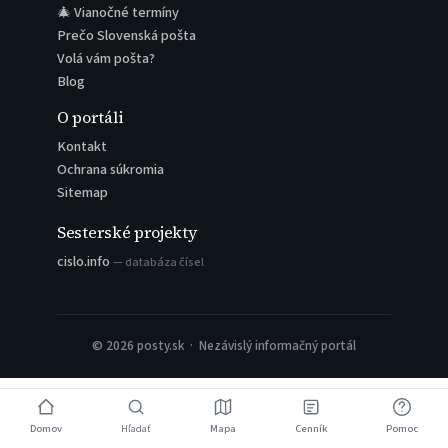
🎄 Vianočné termíny
Prečo Slovenská pošta
Volá vám pošta?
Blog
O portáli
Kontakt
Ochrana súkromia
Sitemap
Sesterské projekty
cislo.info
— databáza čísel
© 2026 posty.sk · Nezávislý informačný portál
Domov
Hľadať
Mapa
Cenník
Pomoc