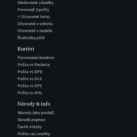
Sledovanie zásielky
Porovnať 2 pošty
⚡ Otvorené teraz
Otvorené v sobotu
Otvorené v nedeľu
Štatistiky pôšt
Kuriéri
Porovnanie kuriérov
Pošta vs Packeta
Pošta vs DPD
Pošta vs GLS
Pošta vs SPS
Pošta vs DHL
Návody & info
Návody (ako poslať)
Slovník pojmov
Časté otázky
Pošta cez sviatky