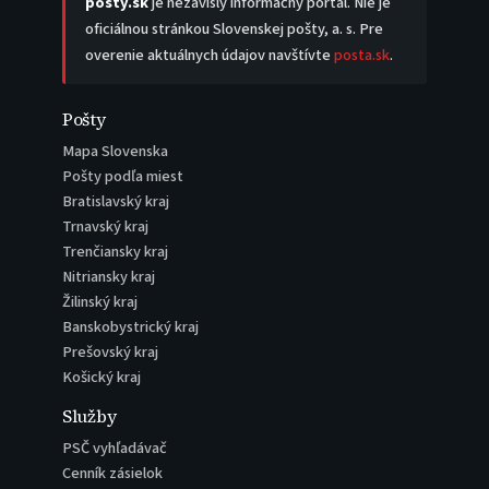
posty.sk
je nezávislý informačný portál. Nie je
oficiálnou stránkou Slovenskej pošty, a. s. Pre
overenie aktuálnych údajov navštívte
posta.sk
.
Pošty
Mapa Slovenska
Pošty podľa miest
Bratislavský kraj
Trnavský kraj
Trenčiansky kraj
Nitriansky kraj
Žilinský kraj
Banskobystrický kraj
Prešovský kraj
Košický kraj
Služby
PSČ vyhľadávač
Cenník zásielok