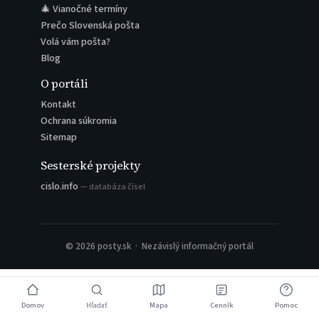
🎄 Vianočné termíny
Prečo Slovenská pošta
Volá vám pošta?
Blog
O portáli
Kontakt
Ochrana súkromia
Sitemap
Sesterské projekty
cislo.info
— databáza čísel
© 2026 posty.sk · Nezávislý informačný portál
Domov
Hľadať
Mapa
Cenník
Pomoc