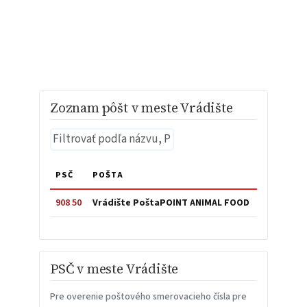
Zoznam pôšt v meste Vrádište
PSČ
POŠTA
908 50
Vrádište PoštaPOINT ANIMAL FOOD
PSČ v meste Vrádište
Pre overenie poštového smerovacieho čísla pre