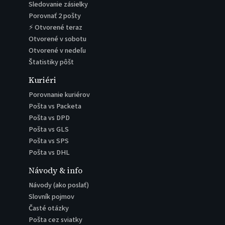
Sledovanie zásielky
Porovnať 2 pošty
⚡ Otvorené teraz
Otvorené v sobotu
Otvorené v nedeľu
Štatistiky pôšt
Kuriéri
Porovnanie kuriérov
Pošta vs Packeta
Pošta vs DPD
Pošta vs GLS
Pošta vs SPS
Pošta vs DHL
Návody & info
Návody (ako poslať)
Slovník pojmov
Časté otázky
Pošta cez sviatky