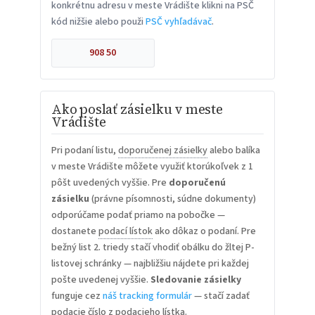
konkrétnu adresu v meste Vrádište klikni na PSČ
kód nižšie alebo použi
PSČ vyhľadávač
.
908 50
Ako poslať zásielku v meste
Vrádište
Pri podaní listu,
doporučenej zásielky
alebo balíka
v meste Vrádište môžete využiť ktorúkoľvek z 1
pôšt uvedených vyššie. Pre
doporučenú
zásielku
(právne písomnosti, súdne dokumenty)
odporúčame podať priamo na pobočke —
dostanete
podací lístok
ako dôkaz o podaní. Pre
bežný list 2. triedy stačí vhodiť obálku do žltej P-
listovej schránky — najbližšiu nájdete pri každej
pošte uvedenej vyššie.
Sledovanie zásielky
funguje cez
náš tracking formulár
— stačí zadať
podacie číslo z podacieho lístka.