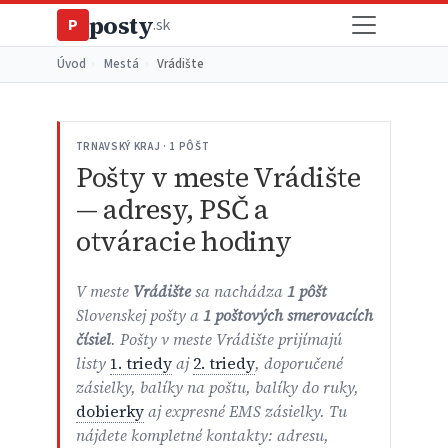
posty
P
.sk
Úvod
›
Mestá
›
Vrádište
TRNAVSKÝ KRAJ · 1 PÔŠT
Pošty v meste Vrádište
— adresy, PSČ a
otváracie hodiny
V meste
Vrádište
sa nachádza
1 pôšt
Slovenskej pošty a
1 poštových smerovacích
čísiel
. Pošty v meste Vrádište prijímajú
listy
1. triedy
aj
2. triedy
, doporučené
zásielky, balíky na poštu, balíky do ruky,
dobierky
aj expresné EMS zásielky. Tu
nájdete kompletné kontakty: adresu,