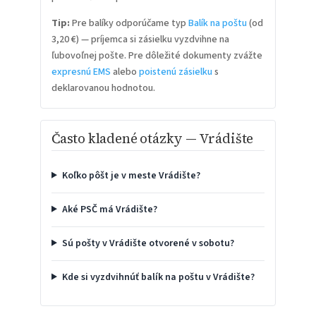
Tip:
Pre balíky odporúčame typ
Balík na poštu
(od
3,20 €) — príjemca si zásielku vyzdvihne na
ľubovoľnej pošte. Pre dôležité dokumenty zvážte
expresnú EMS
alebo
poistenú zásielku
s
deklarovanou hodnotou.
Často kladené otázky — Vrádište
Koľko pôšt je v meste Vrádište?
Aké PSČ má Vrádište?
Sú pošty v Vrádište otvorené v sobotu?
Kde si vyzdvihnúť balík na poštu v Vrádište?