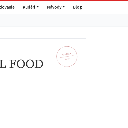
edovanie
Kuriéri
Návody
Blog
POSTY.SK
AL FOOD
908 50