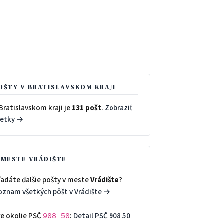
OŠTY V BRATISLAVSKOM KRAJI
Bratislavskom kraji je
131 pošt
.
Zobraziť
šetky →
 MESTE VRÁDIŠTE
ľadáte ďalšie pošty v meste
Vrádište
?
oznam všetkých pôšt v Vrádište →
re okolie PSČ
:
Detail PSČ 908 50
908 50