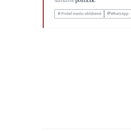
navštívte
posta.sk
.
☆
Pridať medzi obľúbené
💬
WhatsApp