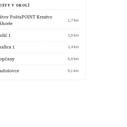
OŠTY V OKOLÍ
átov PoštaPOINT Krmivo
1,7 km
áhorie
olíč 1
2,9 km
kalica 1
3,4 km
opčany
6,9 km
adošovce
9,1 km