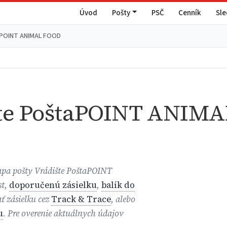
Úvod
Pošty
PSČ
Cenník
Sl
aPOINT ANIMAL FOOD
te PoštaPOINT ANIM
mapa pošty Vrádište PoštaPOINT
st,
doporučenú zásielku
,
balík do
ať zásielku cez
Track & Trace
, alebo
u
. Pre overenie aktuálnych údajov