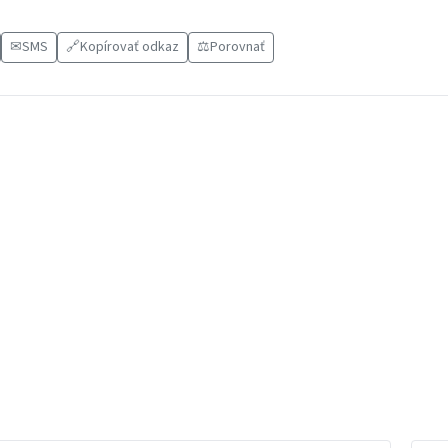
✉
SMS
🔗
Kopírovať odkaz
⚖️
Porovnať