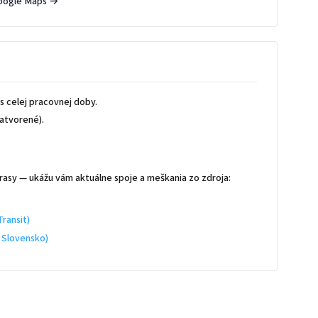
oogle Maps →
 celej pracovnej doby.
atvorené).
rasy — ukážu vám aktuálne spoje a meškania zo zdroja:
ransit)
 Slovensko)