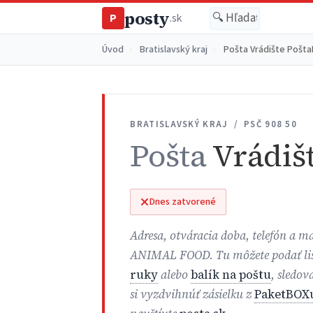
posty
P
.sk
Úvod
›
Bratislavský kraj
›
Pošta Vrádište Pošt
BRATISLAVSKÝ KRAJ / PSČ 908 50
Pošta
Vrádiš
Dnes zatvorené
Adresa, otváracia doba, telefón a 
ANIMAL FOOD. Tu môžete podať li
ruky
alebo
balík na poštu
, sledov
si vyzdvihnúť zásielku z
PaketBOX