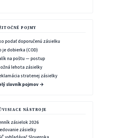
→
ŽITOČNÉ POJMY
ko podať doporučenú zásielku
o je dobierka (COD)
alík na poštu — postup
ložná lehota zásielky
eklamácia stratenej zásielky
elý slovník pojmov →
ÚVISIACE NÁSTROJE
enník zásielok 2026
ledovanie zásielky
SČ vyhľadávač Slovenska