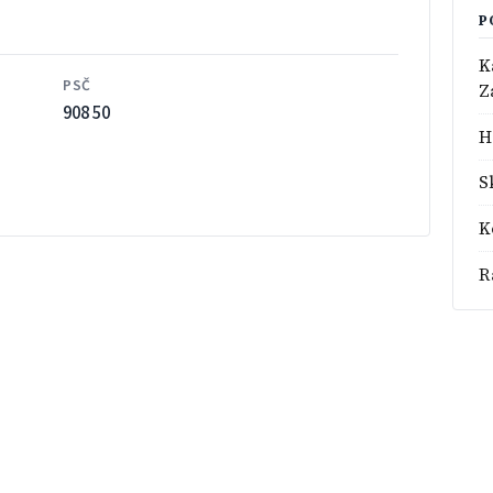
P
K
PSČ
Z
908 50
H
S
K
R