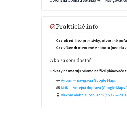
Otvoriť na OpenStreetMap →
·
Navigovať G
Praktické info
Cez obed:
bez prestávky, otvorené počas
Cez víkend:
otvorené v sobotu (nedeľa z
Ako sa sem dostať
Odkazy nasmerujú priamo na živé plánovače t
🚗
Autom — navigácia Google Maps
🚌
MHD — verejná doprava (Google Maps T
🚆
Vlakom alebo autobusom (cp.sk — celé