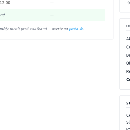
 12:00
—
ené
—
U
 môže meniť pred sviatkami — overte na
posta.sk
.
A
Č
B
Ú
R
C
S
C
S
P