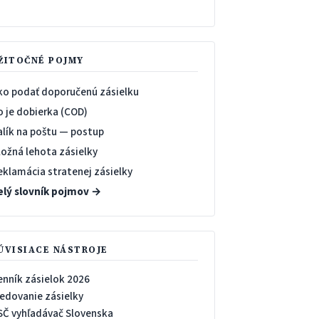
→
ŽITOČNÉ POJMY
ko podať doporučenú zásielku
o je dobierka (COD)
alík na poštu — postup
ložná lehota zásielky
eklamácia stratenej zásielky
elý slovník pojmov →
ÚVISIACE NÁSTROJE
enník zásielok 2026
ledovanie zásielky
SČ vyhľadávač Slovenska