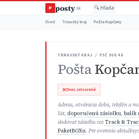
posty
P
.sk
Úvod
›
Trnavský kraj
›
Pošta Kopčany
TRNAVSKÝ KRAJ / PSČ 908 48
Pošta
Kopča
Dnes zatvorené
Adresa, otváracia doba, telefón a 
list,
doporučenú zásielku
,
balík
sledovať zásielku cez
Track & Trac
PaketBOXu
. Pre overenie aktuálny