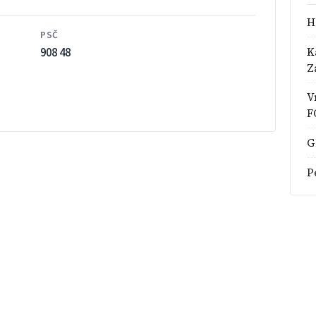
H
PSČ
908 48
K
Z
V
F
G
P