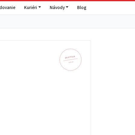
edovanie
Kuriéri
Návody
Blog
POSTY.SK
908 48