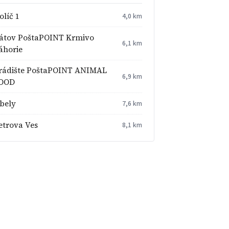
olíč 1
4,0 km
átov PoštaPOINT Krmivo
6,1 km
áhorie
rádište PoštaPOINT ANIMAL
6,9 km
OOD
bely
7,6 km
etrova Ves
8,1 km