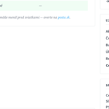
né
—
 môže meniť pred sviatkami — overte na
posta.sk
.
U
A
Č
B
Ú
R
C
S
C
S
P