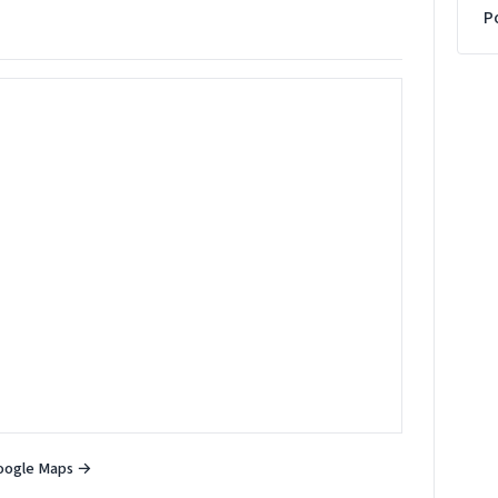
P
oogle Maps →