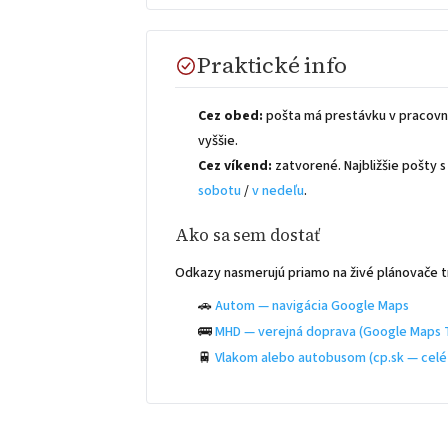
Praktické info
Cez obed:
pošta má prestávku v pracovn
vyššie.
Cez víkend:
zatvorené. Najbližšie pošty
sobotu
/
v nedeľu
.
Ako sa sem dostať
Odkazy nasmerujú priamo na živé plánovače t
🚗
Autom — navigácia Google Maps
🚌
MHD — verejná doprava (Google Maps T
🚆
Vlakom alebo autobusom (cp.sk — celé