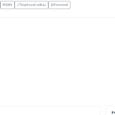
✉
SMS
🔗
Kopírovať odkaz
⚖️
Porovnať
P