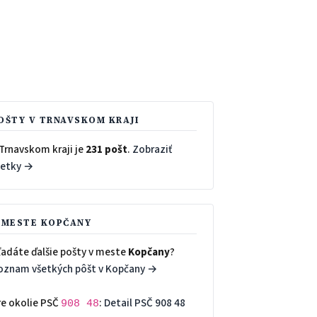
OŠTY V TRNAVSKOM KRAJI
Trnavskom kraji je
231 pošt
.
Zobraziť
šetky →
 MESTE KOPČANY
ľadáte ďalšie pošty v meste
Kopčany
?
oznam všetkých pôšt v Kopčany →
re okolie PSČ
:
Detail PSČ 908 48
908 48