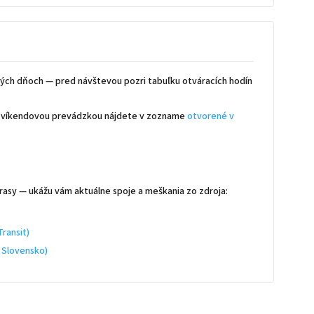
ých dňoch — pred návštevou pozri tabuľku otváracích hodín
 s víkendovou prevádzkou nájdete v zozname
otvorené v
rasy — ukážu vám aktuálne spoje a meškania zo zdroja:
ransit)
 Slovensko)