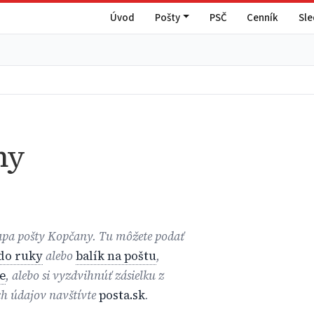
Úvod
Pošty
PSČ
Cenník
Sl
ny
mapa pošty Kopčany. Tu môžete podať
 do ruky
alebo
balík na poštu
,
e
, alebo si vyzdvihnúť zásielku z
ch údajov navštívte
posta.sk
.