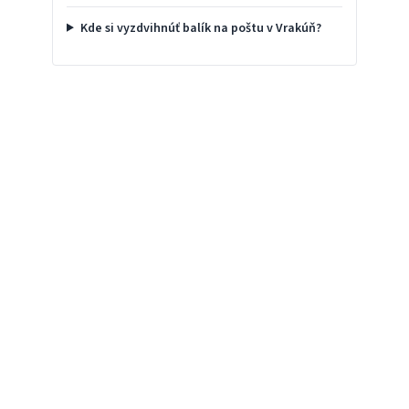
Kde si vyzdvihnúť balík na poštu v Vrakúň?