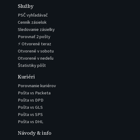
Služby
PSČ vyhľadávač
Cenník zásielok
Sledovanie zásielky
Porovnať 2 pošty
⚡ Otvorené teraz
Otvorené v sobotu
Otvorené v nedeľu
Štatistiky pôšt
Kuriéri
Porovnanie kuriérov
Pošta vs Packeta
Pošta vs DPD
Pošta vs GLS
Pošta vs SPS
Pošta vs DHL
Návody & info