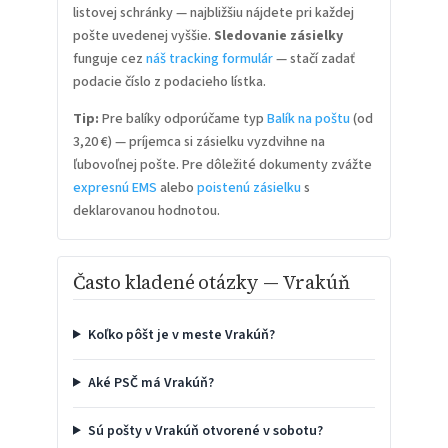
listovej schránky — najbližšiu nájdete pri každej
pošte uvedenej vyššie.
Sledovanie zásielky
funguje cez
náš tracking formulár
— stačí zadať
podacie číslo z podacieho lístka.
Tip:
Pre balíky odporúčame typ
Balík na poštu
(od
3,20 €) — príjemca si zásielku vyzdvihne na
ľubovoľnej pošte. Pre dôležité dokumenty zvážte
expresnú EMS
alebo
poistenú zásielku
s
deklarovanou hodnotou.
Často kladené otázky — Vrakúň
Koľko pôšt je v meste Vrakúň?
Aké PSČ má Vrakúň?
Sú pošty v Vrakúň otvorené v sobotu?