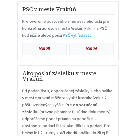
PSČ v meste Vrakúň
Pre overenie poštového smerovacieho čísla pre
konkrétnu adresu v meste Vrakúň klikni na PSČ
kód nižšie alebo použi
PSČ vyhľadávač
.
930 25
930 26
Ako poslať zásielku v meste
Vrakúň
Pri podaní listu,
doporučenej zásielky
alebo balíka
v meste Vrakúň môžete využiť ktorúkoľvek z 2
pôšt uvedených vyššie. Pre
doporučenú
zásielku
(právne písomnosti, súdne dokumenty)
odporúčame podať priamo na pobočke —
dostanete
podací lístok
ako dôkaz o podaní. Pre
bežný list 2. triedy stačí vhodiť obálku do žltej P-