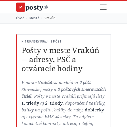
posty
P
.sk
Úvod
›
Mestá
›
Vrakúň
NITRIANSKY KRAJ · 2 PÔŠT
Pošty v meste Vrakúň
— adresy, PSČ a
otváracie hodiny
V meste
Vrakúň
sa nachádza
2 pôšt
Slovenskej pošty a
2 poštových smerovacích
čísiel
. Pošty v meste Vrakúň prijímajú listy
1. triedy
aj
2. triedy
, doporučené zásielky,
balíky na poštu, balíky do ruky,
dobierky
aj expresné EMS zásielky. Tu nájdete
kompletné kontakty: adresu, telefón,