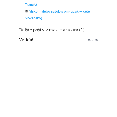
Transit)
🚆
Vlakom alebo autobusom (cp.sk — celé
Slovensko)
Ďalšie pošty v meste Vrakúň (1)
Vrakúň
930 25