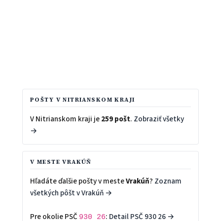
POŠTY V NITRIANSKOM KRAJI
V Nitrianskom kraji je
259 pošt
.
Zobraziť všetky
→
V MESTE VRAKÚŇ
Hľadáte ďalšie pošty v meste
Vrakúň
?
Zoznam
všetkých pôšt v Vrakúň →
Pre okolie PSČ
:
Detail PSČ 930 26 →
930 26