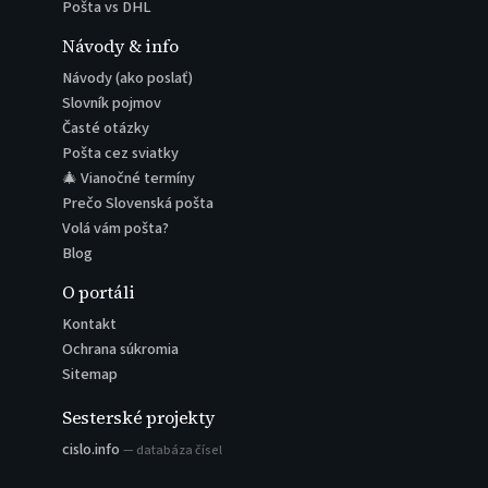
Pošta vs DHL
Návody & info
Návody (ako poslať)
Slovník pojmov
Časté otázky
Pošta cez sviatky
🎄 Vianočné termíny
Prečo Slovenská pošta
Volá vám pošta?
Blog
O portáli
Kontakt
Ochrana súkromia
Sitemap
Sesterské projekty
cislo.info
— databáza čísel