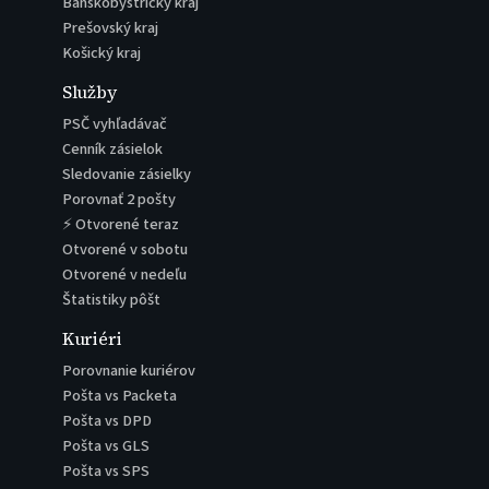
Banskobystrický kraj
Prešovský kraj
Košický kraj
Služby
PSČ vyhľadávač
Cenník zásielok
Sledovanie zásielky
Porovnať 2 pošty
⚡ Otvorené teraz
Otvorené v sobotu
Otvorené v nedeľu
Štatistiky pôšt
Kuriéri
Porovnanie kuriérov
Pošta vs Packeta
Pošta vs DPD
Pošta vs GLS
Pošta vs SPS