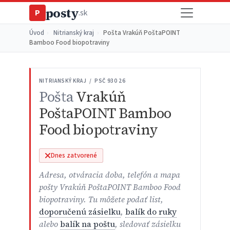
posty
P
.sk
Úvod
›
Nitrianský kraj
›
Pošta Vrakúň PoštaPOINT
Bamboo Food biopotraviny
NITRIANSKÝ KRAJ / PSČ 930 26
Pošta
Vrakúň
PoštaPOINT Bamboo
Food biopotraviny
Dnes zatvorené
Adresa, otváracia doba, telefón a mapa
pošty Vrakúň PoštaPOINT Bamboo Food
biopotraviny. Tu môžete podať list,
doporučenú zásielku
,
balík do ruky
alebo
balík na poštu
, sledovať zásielku