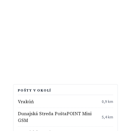
POŠTY V OKOLÍ
Vrakúň
0,9 km
Dunajská Streda PoštaPOINT Mini
5,4 km
GSM