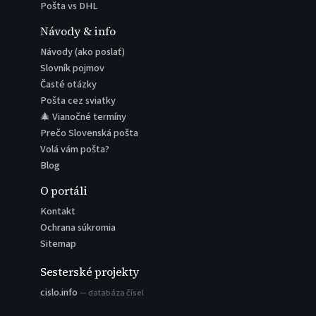
Pošta vs DHL
Návody & info
Návody (ako poslať)
Slovník pojmov
Časté otázky
Pošta cez sviatky
🎄 Vianočné termíny
Prečo Slovenská pošta
Volá vám pošta?
Blog
O portáli
Kontakt
Ochrana súkromia
Sitemap
Sesterské projekty
cislo.info
— databáza čísel