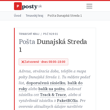
posty
P
.sk
Úvod
›
Trnavský kraj
›
Pošta Dunajská Streda 1
TRNAVSKÝ KRAJ / PSČ 929 01
Pošta
Dunajská Streda
1
Zatvorené · dnes 08:00–18:00
Adresa, otváracia doba, telefón a mapa
pošty Dunajská Streda 1. Tu môžete podať
list,
doporučenú zásielku
,
balík do
ruky
alebo
balík na poštu
, sledovať
zásielku cez
Track & Trace
, alebo si
vyzdvihnúť zásielku z
PaketBOXu
. Pre
overenie aktuálnych údajov navštívte