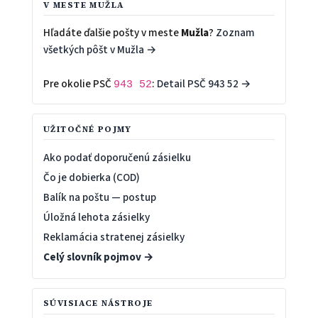
V MESTE MUŽLA
Hľadáte ďalšie pošty v meste
Mužla
?
Zoznam
všetkých pôšt v Mužla →
Pre okolie PSČ
:
Detail PSČ 943 52 →
943 52
UŽITOČNÉ POJMY
Ako podať doporučenú zásielku
Čo je dobierka (COD)
Balík na poštu — postup
Úložná lehota zásielky
Reklamácia stratenej zásielky
Celý slovník pojmov →
SÚVISIACE NÁSTROJE