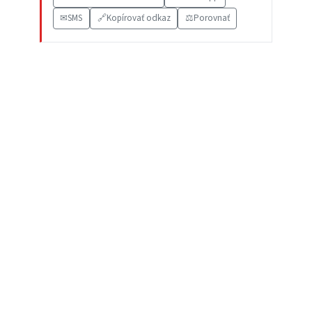
✉
SMS
🔗
Kopírovať odkaz
⚖️
Porovnať