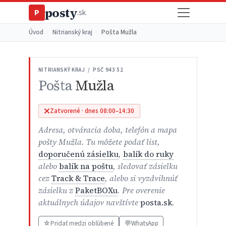
posty
P
.sk
Úvod
›
Nitrianský kraj
›
Pošta Mužla
NITRIANSKÝ KRAJ / PSČ 943 52
Pošta
Mužla
Zatvorené · dnes 08:00–14:30
Adresa, otváracia doba, telefón a mapa
pošty Mužla. Tu môžete podať list,
doporučenú zásielku
,
balík do ruky
alebo
balík na poštu
, sledovať zásielku
cez
Track & Trace
, alebo si vyzdvihnúť
zásielku z
PaketBOXu
. Pre overenie
aktuálnych údajov navštívte
posta.sk
.
☆
Pridať medzi obľúbené
💬
WhatsApp