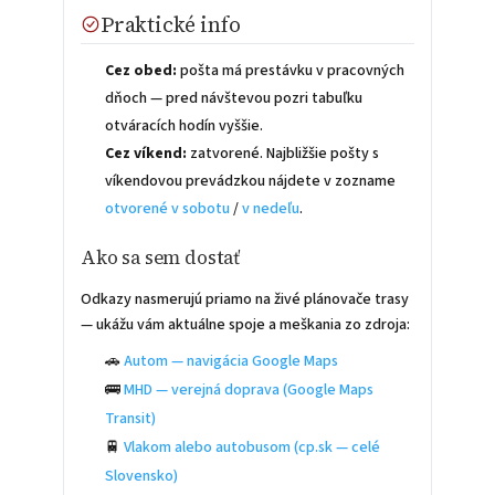
Praktické info
Cez obed:
pošta má prestávku v pracovných
dňoch — pred návštevou pozri tabuľku
otváracích hodín vyššie.
Cez víkend:
zatvorené. Najbližšie pošty s
víkendovou prevádzkou nájdete v zozname
otvorené v sobotu
/
v nedeľu
.
Ako sa sem dostať
Odkazy nasmerujú priamo na živé plánovače trasy
— ukážu vám aktuálne spoje a meškania zo zdroja:
🚗
Autom — navigácia Google Maps
🚌
MHD — verejná doprava (Google Maps
Transit)
🚆
Vlakom alebo autobusom (cp.sk — celé
Slovensko)