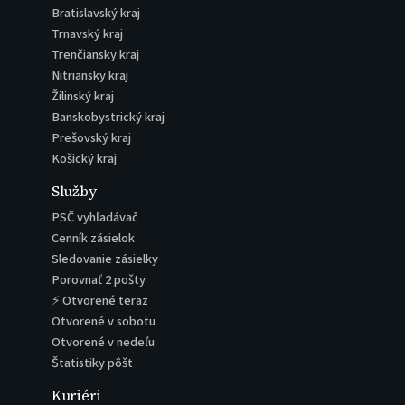
Bratislavský kraj
Trnavský kraj
Trenčiansky kraj
Nitriansky kraj
Žilinský kraj
Banskobystrický kraj
Prešovský kraj
Košický kraj
Služby
PSČ vyhľadávač
Cenník zásielok
Sledovanie zásielky
Porovnať 2 pošty
⚡ Otvorené teraz
Otvorené v sobotu
Otvorené v nedeľu
Štatistiky pôšt
Kuriéri