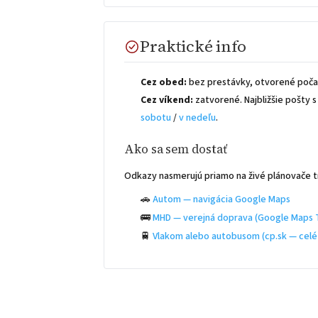
Praktické info
Cez obed:
bez prestávky, otvorené počas
Cez víkend:
zatvorené. Najbližšie pošty
sobotu
/
v nedeľu
.
Ako sa sem dostať
Odkazy nasmerujú priamo na živé plánovače t
🚗
Autom — navigácia Google Maps
🚌
MHD — verejná doprava (Google Maps T
🚆
Vlakom alebo autobusom (cp.sk — celé