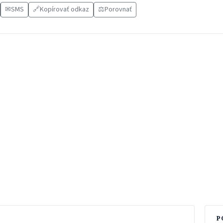
✉
SMS
🔗
Kopírovať odkaz
⚖️
Porovnať
P