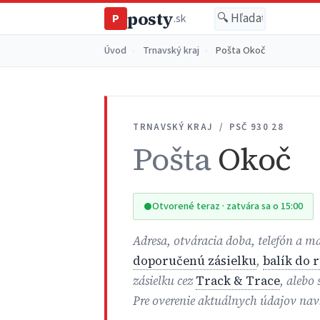
posty
P
.sk
Úvod
›
Trnavský kraj
›
Pošta Okoč
TRNAVSKÝ KRAJ / PSČ 930 28
Pošta
Okoč
Otvorené teraz · zatvára sa o 15:00
Adresa, otváracia doba, telefón a m
doporučenú zásielku
,
balík do 
zásielku cez
Track & Trace
, alebo
Pre overenie aktuálnych údajov nav