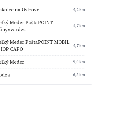
okolce na Ostrove
4,2 km
eľký Meder PoštaPOINT
4,7 km
önyvvarázs
eľký Meder PoštaPOINT MOBIL
4,7 km
HOP CAPO
eľký Meder
5,0 km
odza
6,3 km