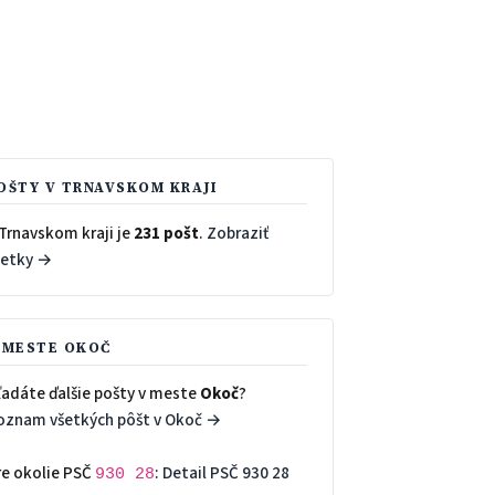
OŠTY V TRNAVSKOM KRAJI
Trnavskom kraji je
231 pošt
.
Zobraziť
šetky →
 MESTE OKOČ
ľadáte ďalšie pošty v meste
Okoč
?
oznam všetkých pôšt v Okoč →
re okolie PSČ
:
Detail PSČ 930 28
930 28