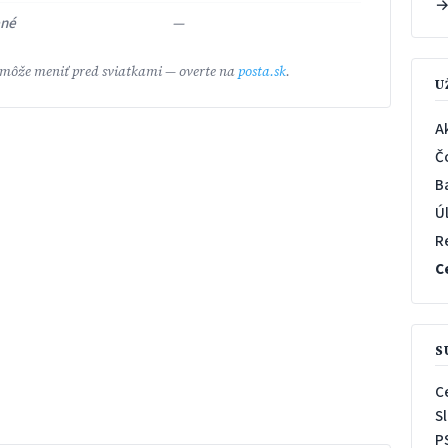
ené
—
 môže meniť pred sviatkami — overte na
posta.sk
.
U
A
Č
B
Ú
R
C
S
C
S
P