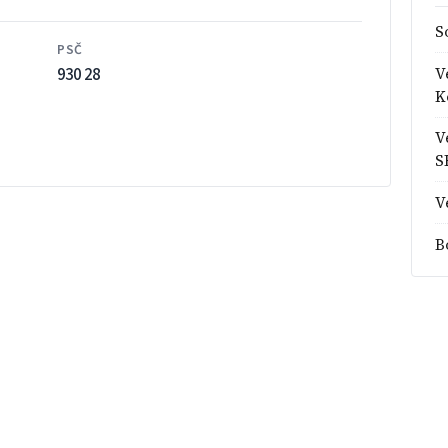
S
PSČ
930 28
V
K
V
S
V
B