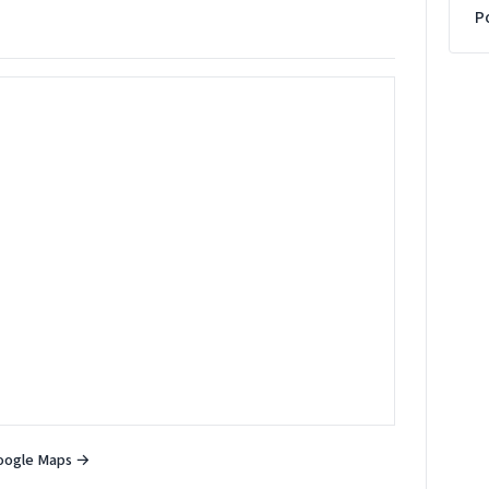
P
oogle Maps →