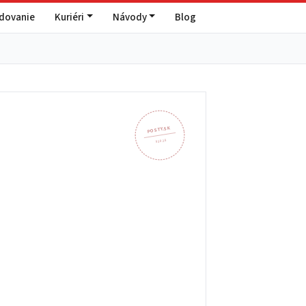
edovanie
Kuriéri
Návody
Blog
POSTY.SK
930 28