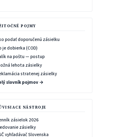
→
ŽITOČNÉ POJMY
ko podať doporučenú zásielku
o je dobierka (COD)
alík na poštu — postup
ložná lehota zásielky
eklamácia stratenej zásielky
elý slovník pojmov →
ÚVISIACE NÁSTROJE
enník zásielok 2026
ledovanie zásielky
SČ vyhľadávač Slovenska