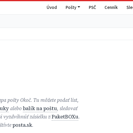
Úvod
Pošty
PSČ
Cenník
Sl
apa pošty Okoč. Tu môžete podať list,
ruky
alebo
balík na poštu
, sledovať
 si vyzdvihnúť zásielku z
PaketBOXu
.
štívte
posta.sk
.