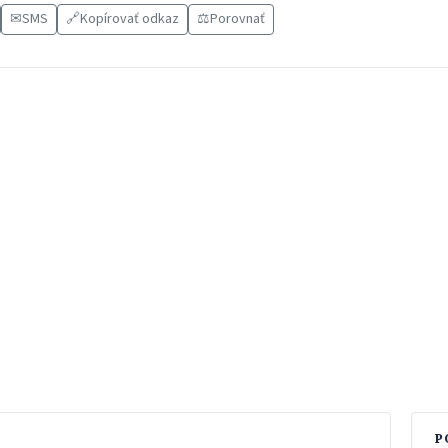
✉
SMS
🔗
Kopírovať odkaz
⚖️
Porovnať
P