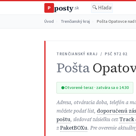
posty
P
.sk
Úvod
›
Trenčianský kraj
›
Pošta Opatovce nad 
TRENČIANSKÝ KRAJ / PSČ 972 02
Pošta
Opatov
Otvorené teraz · zatvára sa o 14:30
Adresa, otváracia doba, telefón a 
môžete podať list,
doporučenú zás
poštu
, sledovať zásielku cez
Track 
z
PaketBOXu
. Pre overenie aktuál