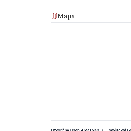
Mapa
Otvoriť na OpenStreetMap →
·
Navigovať G