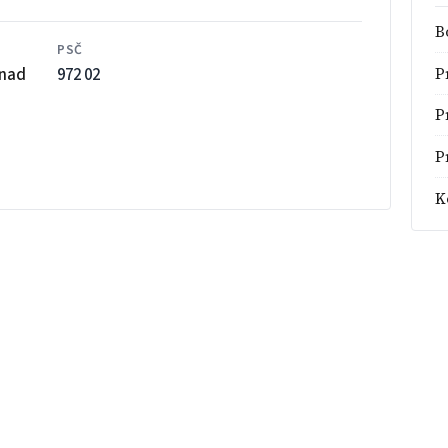
B
PSČ
 nad
972 02
P
P
P
K