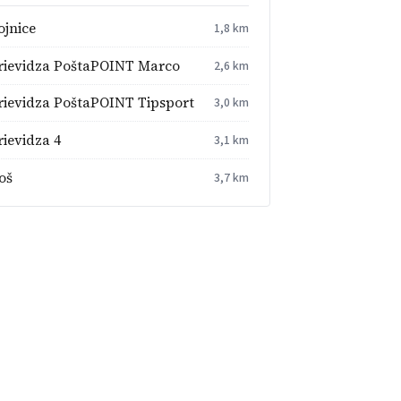
ojnice
1,8 km
rievidza PoštaPOINT Marco
2,6 km
rievidza PoštaPOINT Tipsport
3,0 km
rievidza 4
3,1 km
oš
3,7 km