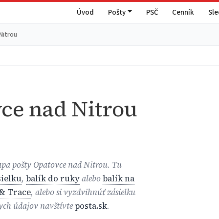
Úvod
Pošty
PSČ
Cenník
Sl
Nitrou
ce nad Nitrou
mapa pošty Opatovce nad Nitrou. Tu
ielku
,
balík do ruky
alebo
balík na
& Trace
, alebo si vyzdvihnúť zásielku
nych údajov navštívte
posta.sk
.