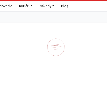
edovanie
Kuriéri
Návody
Blog
POSTY.SK
972 02