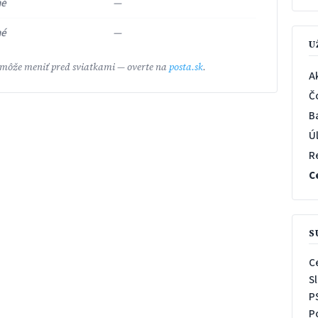
né
—
né
—
U
 môže meniť pred sviatkami — overte na
posta.sk
.
A
Č
B
Ú
R
C
S
C
S
P
P