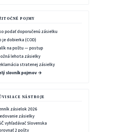
ŽITOČNÉ POJMY
ko podať doporučenú zásielku
o je dobierka (COD)
alík na poštu — postup
ložná lehota zásielky
eklamácia stratenej zásielky
elý slovník pojmov →
ÚVISIACE NÁSTROJE
enník zásielok 2026
ledovanie zásielky
SČ vyhľadávač Slovenska
orovnať 2 pošty