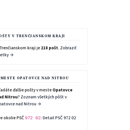
OŠTY V TRENČIANSKOM KRAJI
Trenčianskom kraji je
218 pošt
.
Zobraziť
šetky →
 MESTE OPATOVCE NAD NITROU
ľadáte ďalšie pošty v meste
Opatovce
ad Nitrou
?
Zoznam všetkých pôšt v
patovce nad Nitrou →
re okolie PSČ
:
Detail PSČ 972 02
972 02
→