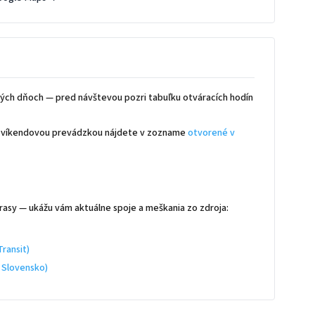
ých dňoch — pred návštevou pozri tabuľku otváracích hodín
 s víkendovou prevádzkou nájdete v zozname
otvorené v
rasy — ukážu vám aktuálne spoje a meškania zo zdroja:
ransit)
 Slovensko)