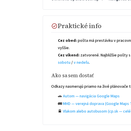
Praktické info
Cez obed:
pošta má prestávku v pracovn
vyššie.
Cez víkend:
zatvorené. Najbližšie pošty
sobotu
/
v nedeľu
.
Ako sa sem dostať
Odkazy nasmerujú priamo na živé plánovače t
🚗
Autom — navigácia Google Maps
🚌
MHD — verejná doprava (Google Maps T
🚆
Vlakom alebo autobusom (cp.sk — celé