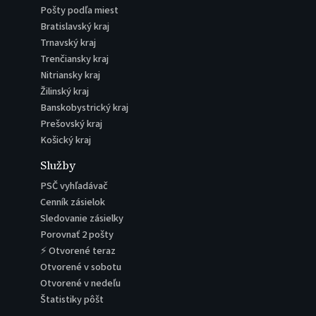
Pošty podľa miest
Bratislavský kraj
Trnavský kraj
Trenčiansky kraj
Nitriansky kraj
Žilinský kraj
Banskobystrický kraj
Prešovský kraj
Košický kraj
Služby
PSČ vyhľadávač
Cenník zásielok
Sledovanie zásielky
Porovnať 2 pošty
⚡ Otvorené teraz
Otvorené v sobotu
Otvorené v nedeľu
Štatistiky pôšt