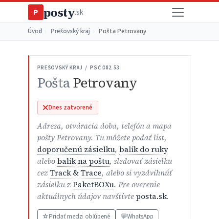
posty
P
.sk
Úvod
›
Prešovský kraj
›
Pošta Petrovany
PREŠOVSKÝ KRAJ / PSČ 082 53
Pošta
Petrovany
Dnes zatvorené
Adresa, otváracia doba, telefón a mapa
pošty Petrovany. Tu môžete podať list,
doporučenú zásielku
,
balík do ruky
alebo
balík na poštu
, sledovať zásielku
cez
Track & Trace
, alebo si vyzdvihnúť
zásielku z
PaketBOXu
. Pre overenie
aktuálnych údajov navštívte
posta.sk
.
☆
Pridať medzi obľúbené
💬
WhatsApp