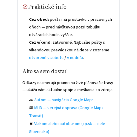
Praktické info
Cez obed:
pošta má prestávku v pracovných
dňoch — pred návštevou pozri tabuľku
otváracích hodín vyššie.
Cez víkend:
zatvorené. Najbližšie pošty s
víkendovou prevádzkou nájdete v zozname
otvorené v sobotu
/
v nedeľu
.
Ako sa sem dostať
Odkazy nasmerujú priamo na živé plánovače trasy
— ukážu vám aktuálne spoje a meškania zo zdroja:
🚗
Autom — navigácia Google Maps
🚌
MHD — verejná doprava (Google Maps
Transit)
🚆
Vlakom alebo autobusom (cp.sk — celé
Slovensko)