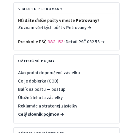
V MESTE PETROVANY
Hľadáte ďalšie pošty v meste
Petrovany
?
Zoznam všetkých pôšt v Petrovany →
Pre okolie PSČ
:
Detail PSČ 082 53 →
082 53
UŽITOČNÉ POJMY
Ako podať doporučenú zásielku
Čo je dobierka (COD)
Balík na poštu — postup
Úložná lehota zásielky
Reklamácia stratenej zásielky
Celý slovník pojmov →