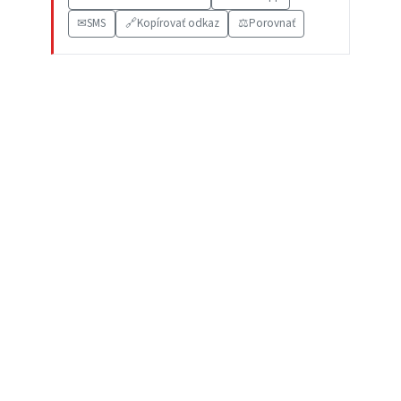
✉
SMS
🔗
Kopírovať odkaz
⚖️
Porovnať