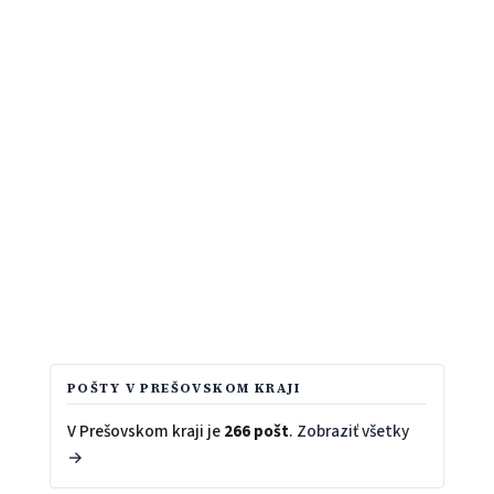
POŠTY V PREŠOVSKOM KRAJI
V Prešovskom kraji je
266 pošt
.
Zobraziť všetky
→