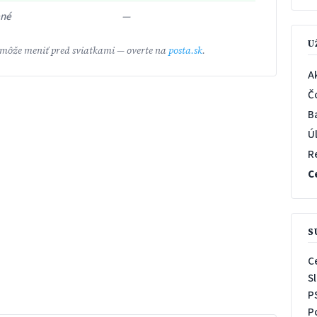
ené
—
U
 môže meniť pred sviatkami — overte na
posta.sk
.
A
Č
B
Ú
R
C
S
C
S
P
P