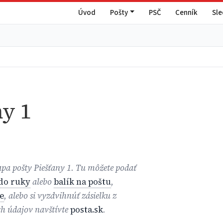
Úvod
Pošty
PSČ
Cenník
Sl
y 1
apa pošty Piešťany 1. Tu môžete podať
 do ruky
alebo
balík na poštu
,
e
, alebo si vyzdvihnúť zásielku z
ch údajov navštívte
posta.sk
.