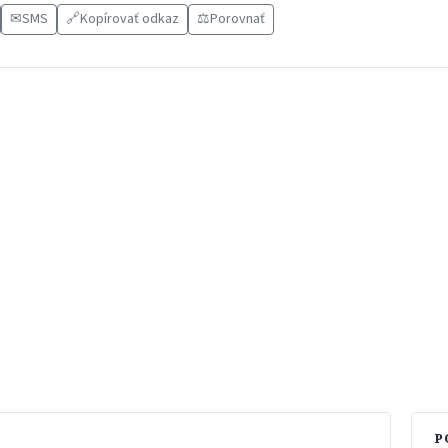
✉
SMS
🔗
Kopírovať odkaz
⚖️
Porovnať
P