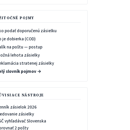
ŽITOČNÉ POJMY
ko podať doporučenú zásielku
o je dobierka (COD)
alík na poštu — postup
ložná lehota zásielky
eklamácia stratenej zásielky
elý slovník pojmov →
ÚVISIACE NÁSTROJE
enník zásielok 2026
ledovanie zásielky
SČ vyhľadávač Slovenska
orovnať 2 pošty