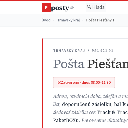
posty
P
.sk
Úvod
›
Trnavský kraj
›
Pošta Piešťany 1
TRNAVSKÝ KRAJ / PSČ 921 01
Pošta
Piešťan
Zatvorené · dnes 08:00–11:30
Adresa, otváracia doba, telefón a m
list,
doporučenú zásielku
,
balík
sledovať zásielku cez
Track & Trac
PaketBOXu
. Pre overenie aktuálny