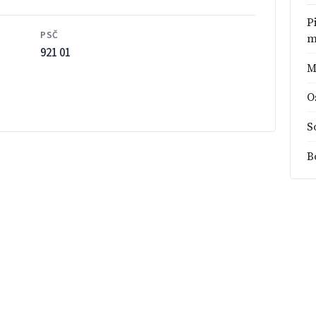
P
PSČ
m
921 01
M
O
S
B