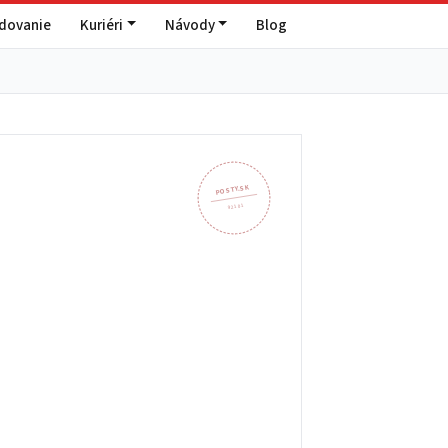
edovanie
Kuriéri
Návody
Blog
POSTY.SK
921 01