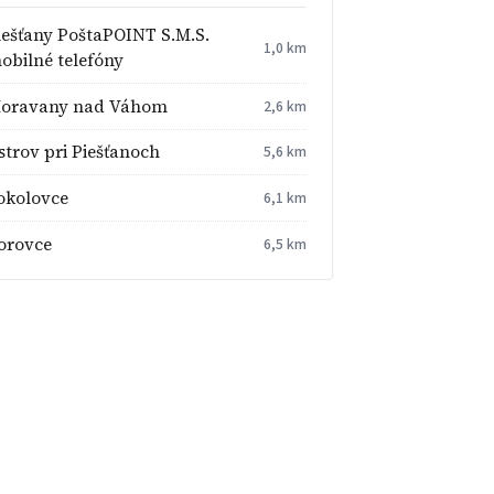
iešťany PoštaPOINT S.M.S.
1,0 km
obilné telefóny
oravany nad Váhom
2,6 km
strov pri Piešťanoch
5,6 km
okolovce
6,1 km
orovce
6,5 km