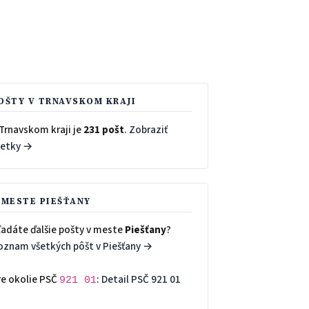
OŠTY V TRNAVSKOM KRAJI
Trnavskom kraji je
231 pošt
.
Zobraziť
šetky →
 MESTE PIEŠŤANY
ľadáte ďalšie pošty v meste
Piešťany
?
oznam všetkých pôšt v Piešťany →
re okolie PSČ
:
Detail PSČ 921 01
921 01
→