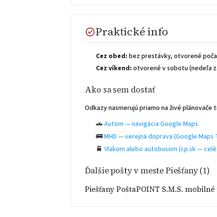
Praktické info
Cez obed:
bez prestávky, otvorené počas
Cez víkend:
otvorené v sobotu (nedeľa z
Ako sa sem dostať
Odkazy nasmerujú priamo na živé plánovače t
🚗
Autom — navigácia Google Maps
🚌
MHD — verejná doprava (Google Maps T
🚆
Vlakom alebo autobusom (cp.sk — celé
Ďalšie pošty v meste Piešťany (1)
Piešťany PoštaPOINT S.M.S. mobilné 