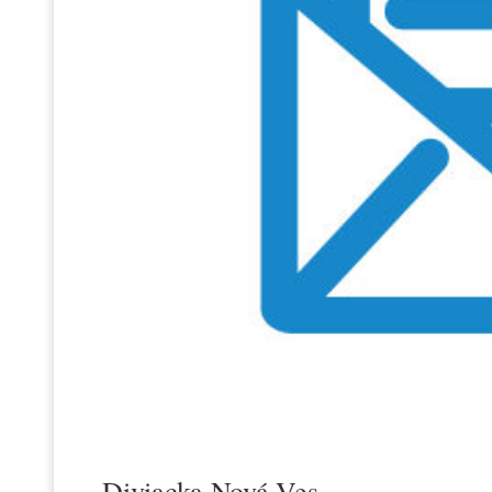
Diviacka Nová Ves