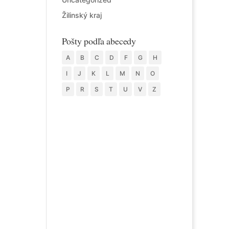
Žilinský kraj
Pošty podľa abecedy
A
B
C
D
F
G
H
I
J
K
L
M
N
O
P
R
S
T
U
V
Z