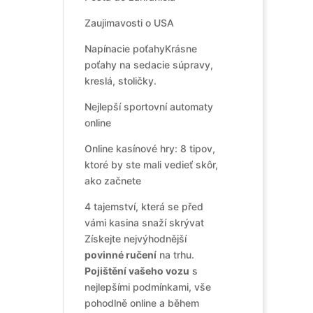
Zaujimavosti o USA
Napínacie poťahy
Krásne
poťahy na sedacie súpravy,
kreslá, stoličky.
Nejlepší sportovní automaty
online
Online kasínové hry: 8 tipov,
ktoré by ste mali vedieť skôr,
ako začnete
4 tajemství, která se před
vámi kasina snaží skrývat
Získejte nejvýhodnější
povinné ručení
na trhu.
Pojištění vašeho vozu
s
nejlepšími podmínkami, vše
pohodlně online a během