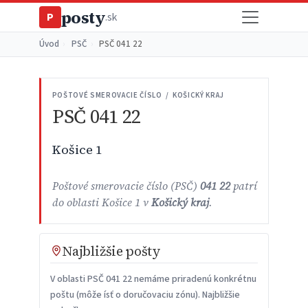
posty
P
.sk
Úvod
›
PSČ
›
PSČ 041 22
POŠTOVÉ SMEROVACIE ČÍSLO / KOŠICKÝ KRAJ
PSČ 041 22
Košice 1
Poštové smerovacie číslo (PSČ)
041 22
patrí
do oblasti Košice 1 v
Košický kraj
.
Najbližšie pošty
V oblasti PSČ 041 22 nemáme priradenú konkrétnu
poštu (môže ísť o doručovaciu zónu). Najbližšie