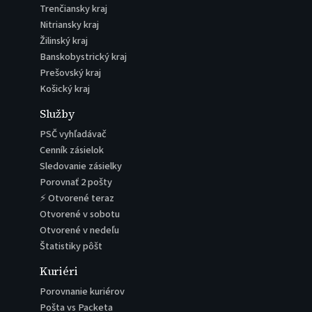
Trenčiansky kraj
Nitriansky kraj
Žilinský kraj
Banskobystrický kraj
Prešovský kraj
Košický kraj
Služby
PSČ vyhľadávač
Cenník zásielok
Sledovanie zásielky
Porovnať 2 pošty
⚡ Otvorené teraz
Otvorené v sobotu
Otvorené v nedeľu
Štatistiky pôšt
Kuriéri
Porovnanie kuriérov
Pošta vs Packeta