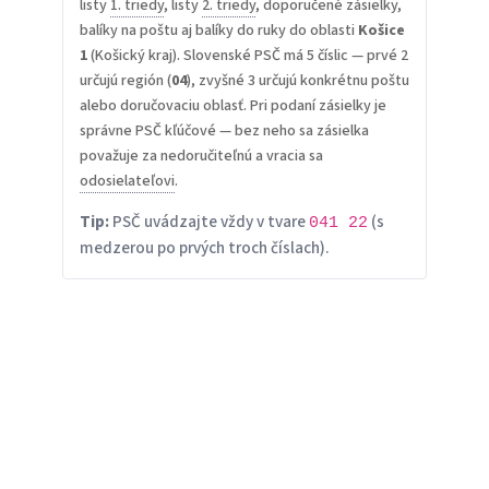
listy
1. triedy
, listy
2. triedy
, doporučené zásielky,
balíky na poštu aj balíky do ruky do oblasti
Košice
1
(Košický kraj). Slovenské PSČ má 5 číslic — prvé 2
určujú región (
04
), zvyšné 3 určujú konkrétnu poštu
alebo doručovaciu oblasť. Pri podaní zásielky je
správne PSČ kľúčové — bez neho sa zásielka
považuje za nedoručiteľnú a vracia sa
odosielateľovi
.
Tip:
PSČ uvádzajte vždy v tvare
(s
041 22
medzerou po prvých troch číslach).