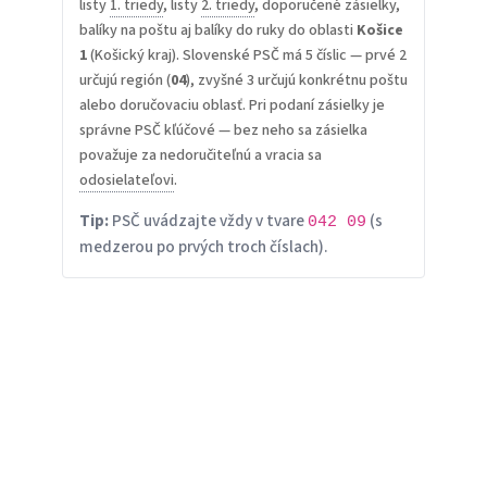
listy
1. triedy
, listy
2. triedy
, doporučené zásielky,
balíky na poštu aj balíky do ruky do oblasti
Košice
1
(Košický kraj). Slovenské PSČ má 5 číslic — prvé 2
určujú región (
04
), zvyšné 3 určujú konkrétnu poštu
alebo doručovaciu oblasť. Pri podaní zásielky je
správne PSČ kľúčové — bez neho sa zásielka
považuje za nedoručiteľnú a vracia sa
odosielateľovi
.
Tip:
PSČ uvádzajte vždy v tvare
(s
042 09
medzerou po prvých troch číslach).