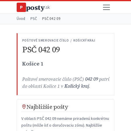
posty
P
.sk
Úvod
›
PSČ
›
PSČ 042 09
POŠTOVÉ SMEROVACIE ČÍSLO / KOŠICKÝ KRAJ
PSČ 042 09
Košice 1
Poštové smerovacie číslo (PSČ)
042 09
patrí
do oblasti Košice 1 v
Košický kraj
.
Najbližšie pošty
V oblasti PSČ 042 09 nemáme priradenú konkrétnu
poštu (môže ísť o doručovaciu zónu). Najbližšie