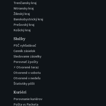
Trenčiansky kraj
Nitriansky kraj
Žilinský kraj
Banskobystrický kraj
Prešovský kraj
Košický kraj
Služby
PSČ vyhľadávač
Cenník zásielok
Sledovanie zásielky
Porovnať 2 pošty
⚡ Otvorené teraz
Otvorené v sobotu
Otvorené v nedeľu
Štatistiky pôšt
Kuriéri
Porovnanie kuriérov
Pošta vs Packeta