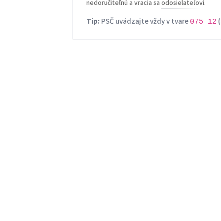
nedoručiteľnú a vracia sa
odosielateľovi
.
Tip:
PSČ uvádzajte vždy v tvare
(
075 12