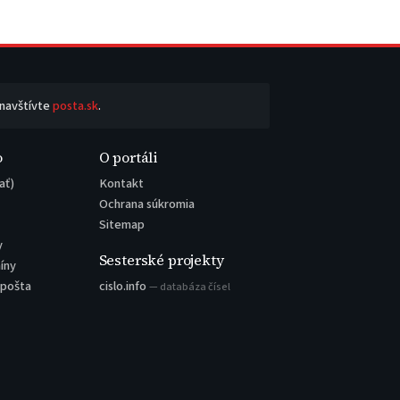
 navštívte
posta.sk
.
o
O portáli
ať)
Kontakt
Ochrana súkromia
Sitemap
y
Sesterské projekty
íny
 pošta
cislo.info
— databáza čísel