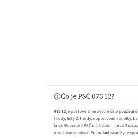
Čo je PSČ 075 12?
075 12
je poštové smerovacie číslo používané
triedy
, listy
2. triedy
, doporučené zásielky, bal
kraj). Slovenské PSČ má 5 číslic — prvé 2 určuj
doručovaciu oblasť. Pri podaní zásielky je sp