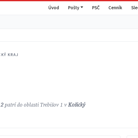
Úvod
Pošty
PSČ
Cenník
Sl
CKÝ KRAJ
12
patrí do oblasti Trebišov 1 v
Košický