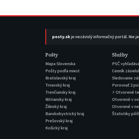
posty.sk
je nezávislý informačný portál. Nie j
Pošty
Služby
Mapa Slovenska
PSČ vyhľadáv
Pošty podľa miest
Cenník zásielo
Bratislavský kraj
Sledovanie zá
Trnavský kraj
Porovnať 2 po
Trenčiansky kraj
⚡ Otvorené t
Nitriansky kraj
Otvorené v s
Žilinský kraj
Otvorené v n
Banskobystrický kraj
Štatistiky pôš
Prešovský kraj
Košický kraj