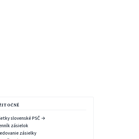
ŽITOČNÉ
šetky slovenské PSČ →
enník zásielok
ledovanie zásielky