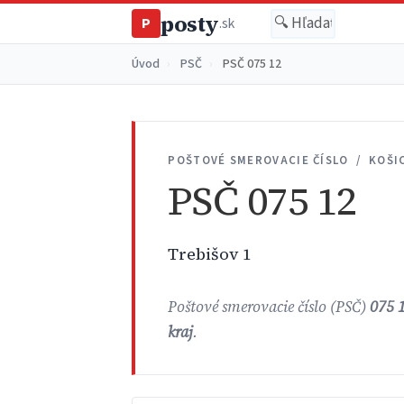
posty
P
.sk
Úvod
›
PSČ
›
PSČ 075 12
POŠTOVÉ SMEROVACIE ČÍSLO / KOŠI
PSČ 075 12
Trebišov 1
Poštové smerovacie číslo (PSČ)
075 
kraj
.