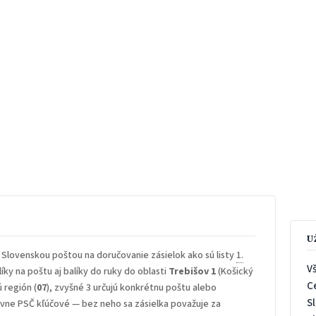
U
 Slovenskou poštou na doručovanie zásielok ako sú listy
1.
V
íky na poštu aj balíky do ruky do oblasti
Trebišov 1
(Košický
C
ú región (
07
), zvyšné 3 určujú konkrétnu poštu alebo
S
rávne PSČ kľúčové — bez neho sa zásielka považuje za