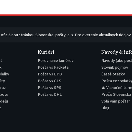
e oficiálnou stránkou Slovenskej pošty, a. s. Pre overenie aktuálnych údajov
Kuriéri
Návody & inf
ač
Porovnanie kuriérov
Návody (ako posl
k
Pošta vs Packeta
Slovník pojmov
sielky
Pošta vs DPD
Časté otázky
šty
Pošta vs GLS
Pošta cez sviatk
eraz
Pošta vs SPS
🎄 Vianočné term
obotu
Pošta vs DHL
Prečo Slovenská
edeľu
Volá vám pošta?
t
Blog