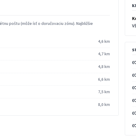
K
K
tnu poštu (môže ísť o doručovaciu zónu). Najbližšie
Vš
4,6 km
S
4,7 km
0
4,8 km
0
6,6 km
0
7,5 km
0
8,0 km
0
0