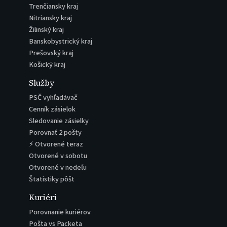
Trenčiansky kraj
Nitriansky kraj
Žilinský kraj
Banskobystrický kraj
Prešovský kraj
Košický kraj
Služby
PSČ vyhľadávač
Cenník zásielok
Sledovanie zásielky
Porovnať 2 pošty
⚡ Otvorené teraz
Otvorené v sobotu
Otvorené v nedeľu
Štatistiky pôšt
Kuriéri
Porovnanie kuriérov
Pošta vs Packeta