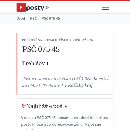
posty
P
.sk
Úvod
›
PSČ
›
PSČ 075 45
POŠTOVÉ SMEROVACIE ČÍSLO / KOŠICKÝ KRAJ
PSČ 075 45
Trebišov 1
Poštové smerovacie číslo (PSČ)
075 45
patrí
do oblasti Trebišov 1 v
Košický kraj
.
Najbližšie pošty
V oblasti PSČ 075 45 nemáme priradenú konkrétnu
poštu (môže ísť o doručovaciu zónu). Najbližšie