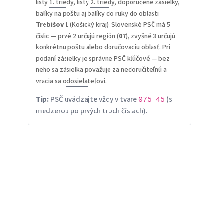
listy
1. triedy
, listy
2. triedy
, doporučené zásielky,
balíky na poštu aj balíky do ruky do oblasti
Trebišov 1
(Košický kraj). Slovenské PSČ má 5
číslic — prvé 2 určujú región (
07
), zvyšné 3 určujú
konkrétnu poštu alebo doručovaciu oblasť. Pri
podaní zásielky je správne PSČ kľúčové — bez
neho sa zásielka považuje za nedoručiteľnú a
vracia sa
odosielateľovi
.
Tip:
PSČ uvádzajte vždy v tvare
(s
075 45
medzerou po prvých troch číslach).