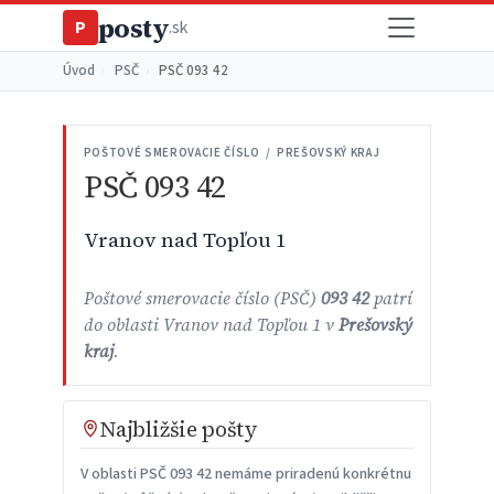
posty
P
.sk
Úvod
›
PSČ
›
PSČ 093 42
POŠTOVÉ SMEROVACIE ČÍSLO / PREŠOVSKÝ KRAJ
PSČ 093 42
Vranov nad Topľou 1
Poštové smerovacie číslo (PSČ)
093 42
patrí
do oblasti Vranov nad Topľou 1 v
Prešovský
kraj
.
Najbližšie pošty
V oblasti PSČ 093 42 nemáme priradenú konkrétnu