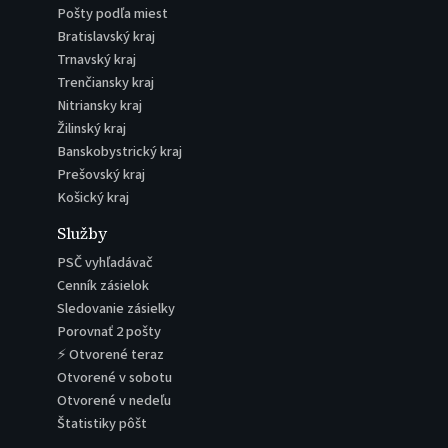
Pošty podľa miest
Bratislavský kraj
Trnavský kraj
Trenčiansky kraj
Nitriansky kraj
Žilinský kraj
Banskobystrický kraj
Prešovský kraj
Košický kraj
Služby
PSČ vyhľadávač
Cenník zásielok
Sledovanie zásielky
Porovnať 2 pošty
⚡ Otvorené teraz
Otvorené v sobotu
Otvorené v nedeľu
Štatistiky pôšt