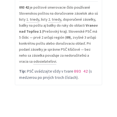
093 42
je poštové smerovacie číslo používané
Slovenskou poštou na doručovanie zásielok ako sú
listy
1. triedy
, listy
2. triedy
, doporučené zásielky,
balíky na poštu aj balíky do ruky do oblasti
Vranov
nad Topľou 1
(Prešovský kraj). Slovenské PSČ má
5 číslic — prvé 2 určujú región (
09
), zvyšné 3 určujú
konkrétnu poštu alebo doručovaciu oblasť. Pri
podaní zásielky je správne PSČ kľúčové — bez
neho sa zásielka považuje za nedoručiteľnú a
vracia sa
odosielateľovi
.
Tip:
PSČ uvádzajte vždy v tvare
(s
093 42
medzerou po prvých troch číslach).