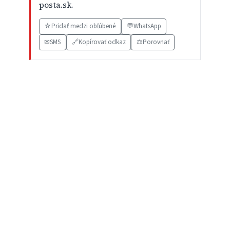
posta.sk
.
☆
Pridať medzi obľúbené
💬
WhatsApp
✉
SMS
🔗
Kopírovať odkaz
⚖️
Porovnať