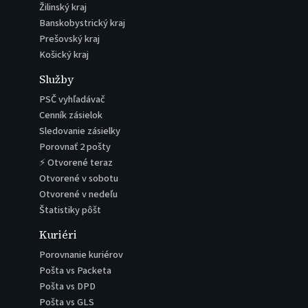
Žilinský kraj
Banskobystrický kraj
Prešovský kraj
Košický kraj
Služby
PSČ vyhľadávač
Cenník zásielok
Sledovanie zásielky
Porovnať 2 pošty
⚡ Otvorené teraz
Otvorené v sobotu
Otvorené v nedeľu
Štatistiky pôšt
Kuriéri
Porovnanie kuriérov
Pošta vs Packeta
Pošta vs DPD
Pošta vs GLS