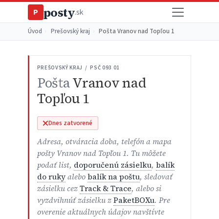
posty
P
.sk
Úvod
›
Prešovský kraj
›
Pošta Vranov nad Topľou 1
PREŠOVSKÝ KRAJ / PSČ 093 01
Pošta
Vranov nad
Topľou 1
Dnes zatvorené
Adresa, otváracia doba, telefón a mapa
pošty Vranov nad Topľou 1. Tu môžete
podať list,
doporučenú zásielku
,
balík
do ruky
alebo
balík na poštu
, sledovať
zásielku cez
Track & Trace
, alebo si
vyzdvihnúť zásielku z
PaketBOXu
. Pre
overenie aktuálnych údajov navštívte