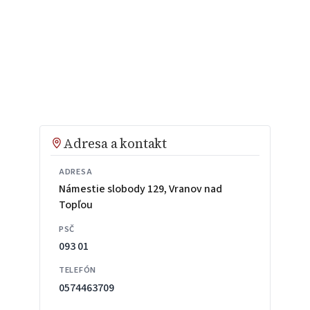
Adresa a kontakt
ADRESA
Námestie slobody 129, Vranov nad
Topľou
PSČ
093 01
TELEFÓN
0574463709