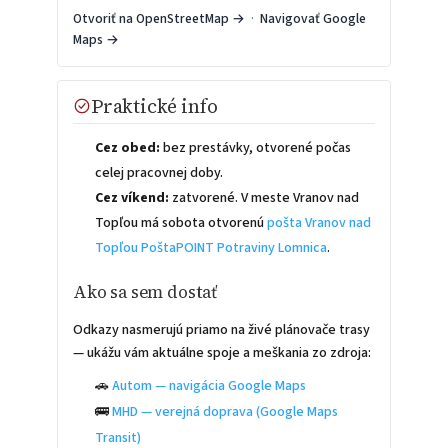
Otvoriť na OpenStreetMap →
·
Navigovať Google
Maps →
Praktické info
Cez obed:
bez prestávky, otvorené počas
celej pracovnej doby.
Cez víkend:
zatvorené. V meste Vranov nad
Topľou má sobota otvorenú
pošta Vranov nad
Topľou PoštaPOINT Potraviny Lomnica
.
Ako sa sem dostať
Odkazy nasmerujú priamo na živé plánovače trasy
— ukážu vám aktuálne spoje a meškania zo zdroja:
🚗
Autom — navigácia Google Maps
🚌
MHD — verejná doprava (Google Maps
Transit)