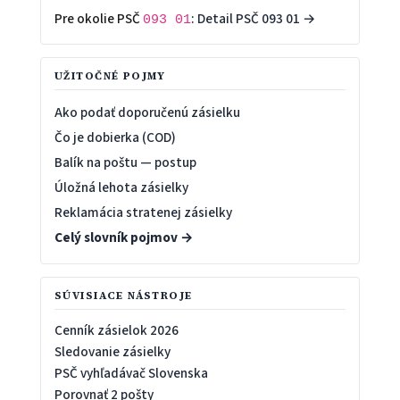
Pre okolie PSČ
:
Detail PSČ 093 01 →
093 01
UŽITOČNÉ POJMY
Ako podať doporučenú zásielku
Čo je dobierka (COD)
Balík na poštu — postup
Úložná lehota zásielky
Reklamácia stratenej zásielky
Celý slovník pojmov →
SÚVISIACE NÁSTROJE
Cenník zásielok 2026
Sledovanie zásielky
PSČ vyhľadávač Slovenska
Porovnať 2 pošty