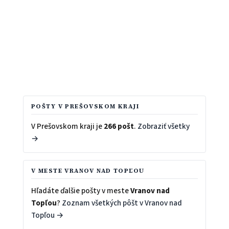
POŠTY V PREŠOVSKOM KRAJI
V Prešovskom kraji je
266 pošt
.
Zobraziť všetky
→
V MESTE VRANOV NAD TOPĽOU
Hľadáte ďalšie pošty v meste
Vranov nad
Topľou
?
Zoznam všetkých pôšt v Vranov nad
Topľou →