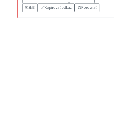
✉
SMS
🔗
Kopírovať odkaz
⚖️
Porovnať