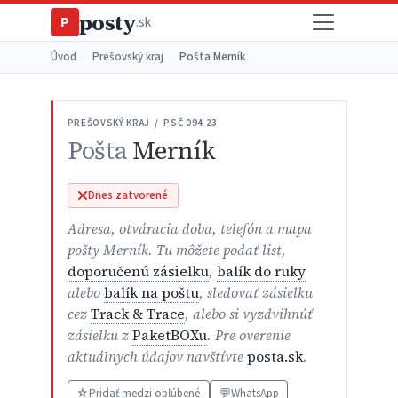
posty
P
.sk
Úvod
›
Prešovský kraj
›
Pošta Merník
PREŠOVSKÝ KRAJ / PSČ 094 23
Pošta
Merník
Dnes zatvorené
Adresa, otváracia doba, telefón a mapa
pošty Merník. Tu môžete podať list,
doporučenú zásielku
,
balík do ruky
alebo
balík na poštu
, sledovať zásielku
cez
Track & Trace
, alebo si vyzdvihnúť
zásielku z
PaketBOXu
. Pre overenie
aktuálnych údajov navštívte
posta.sk
.
☆
Pridať medzi obľúbené
💬
WhatsApp