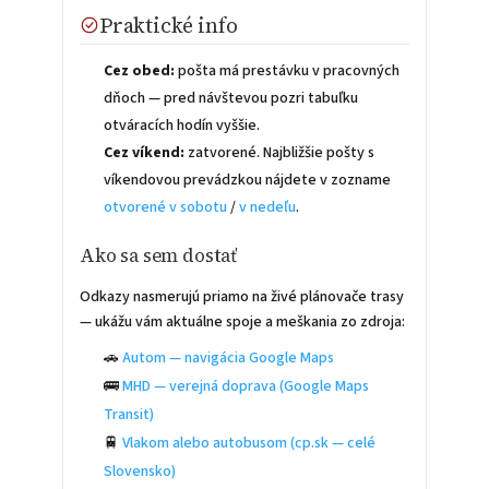
Praktické info
Cez obed:
pošta má prestávku v pracovných
dňoch — pred návštevou pozri tabuľku
otváracích hodín vyššie.
Cez víkend:
zatvorené. Najbližšie pošty s
víkendovou prevádzkou nájdete v zozname
otvorené v sobotu
/
v nedeľu
.
Ako sa sem dostať
Odkazy nasmerujú priamo na živé plánovače trasy
— ukážu vám aktuálne spoje a meškania zo zdroja:
🚗
Autom — navigácia Google Maps
🚌
MHD — verejná doprava (Google Maps
Transit)
🚆
Vlakom alebo autobusom (cp.sk — celé
Slovensko)