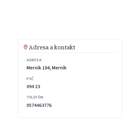
Adresa a kontakt
ADRESA
Merník 104, Merník
PSČ
094 23
TELEFÓN
0574463776