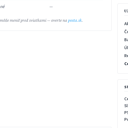
ené
—
U
 môže meniť pred sviatkami — overte na
posta.sk
.
A
Č
B
Ú
R
C
S
C
S
P
P