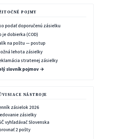
ŽITOČNÉ POJMY
ko podať doporučenú zásielku
o je dobierka (COD)
alík na poštu — postup
ložná lehota zásielky
eklamácia stratenej zásielky
elý slovník pojmov →
ÚVISIACE NÁSTROJE
enník zásielok 2026
ledovanie zásielky
SČ vyhľadávač Slovenska
orovnať 2 pošty