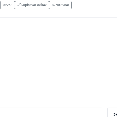
✉
SMS
🔗
Kopírovať odkaz
⚖️
Porovnať
P