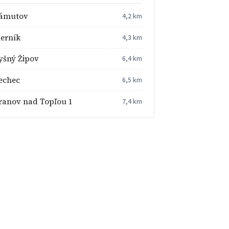
ámutov
4,2 km
erník
4,3 km
yšný Žipov
6,4 km
echec
6,5 km
ranov nad Topľou 1
7,4 km