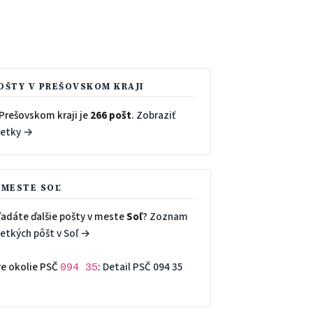
OŠTY V PREŠOVSKOM KRAJI
 Prešovskom kraji je
266 pošt
.
Zobraziť
šetky →
 MESTE SOĽ
ľadáte ďalšie pošty v meste
Soľ
?
Zoznam
šetkých pôšt v Soľ →
re okolie PSČ
:
Detail PSČ 094 35
094 35
→