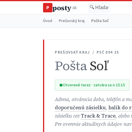
posty
P
.sk
Úvod
›
Prešovský kraj
›
Pošta Soľ
PREŠOVSKÝ KRAJ / PSČ 094 35
Pošta
Soľ
Otvorené teraz · zatvára sa o 15:15
Adresa, otváracia doba, telefón a ma
doporučenú zásielku
,
balík do 
zásielku cez
Track & Trace
, alebo
Pre overenie aktuálnych údajov nav