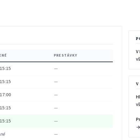
P
V
ENÉ
PRESTÁVKY
v
 15:15
—
 15:15
—
V
 17:00
—
H
v
 15:15
—
P
 15:15
—
ené
—