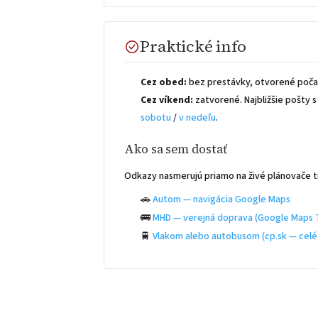
Praktické info
Cez obed:
bez prestávky, otvorené počas
Cez víkend:
zatvorené. Najbližšie pošty
sobotu
/
v nedeľu
.
Ako sa sem dostať
Odkazy nasmerujú priamo na živé plánovače t
🚗
Autom — navigácia Google Maps
🚌
MHD — verejná doprava (Google Maps T
🚆
Vlakom alebo autobusom (cp.sk — celé