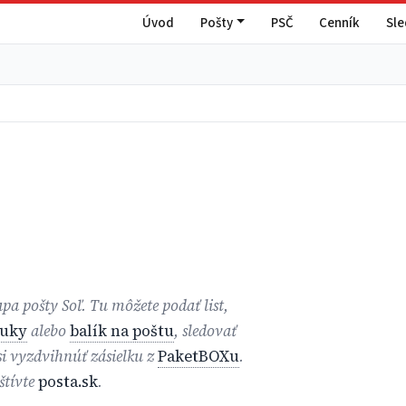
Úvod
Pošty
PSČ
Cenník
Sl
pa pošty Soľ. Tu môžete podať list,
ruky
alebo
balík na poštu
, sledovať
 si vyzdvihnúť zásielku z
PaketBOXu
.
štívte
posta.sk
.