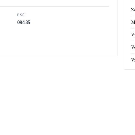
Z
PSČ
094 35
M
V
V
V