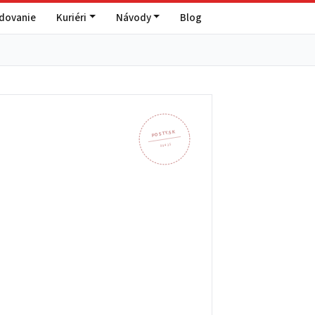
edovanie
Kuriéri
Návody
Blog
POSTY.SK
094 35