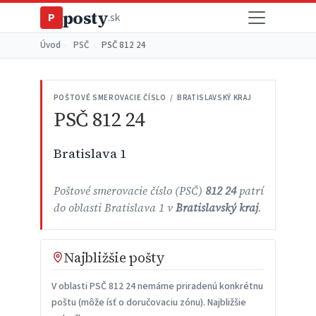
posty
P
.sk
Úvod
›
PSČ
›
PSČ 812 24
POŠTOVÉ SMEROVACIE ČÍSLO / BRATISLAVSKÝ KRAJ
PSČ 812 24
Bratislava 1
Poštové smerovacie číslo (PSČ)
812 24
patrí
do oblasti Bratislava 1 v
Bratislavský kraj
.
Najbližšie pošty
V oblasti PSČ 812 24 nemáme priradenú konkrétnu
poštu (môže ísť o doručovaciu zónu). Najbližšie