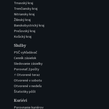
Trnavský kraj
Trenčiansky kraj
Nitriansky kraj
Žilinský kraj
Banskobystrický kraj
Prešovský kraj
Košický kraj
Služby
PSČ vyhľadávač
Cenník zásielok
Sledovanie zásielky
Porovnať 2 pošty
⚡ Otvorené teraz
Otvorené v sobotu
Otvorené v nedeľu
Štatistiky pôšt
Kuriéri
Porovnanie kuriérov