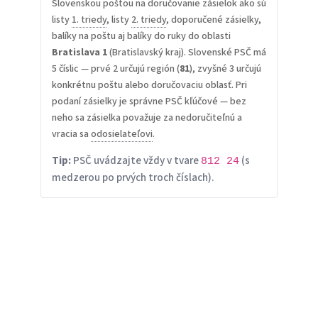
Slovenskou poštou na doručovanie zásielok ako sú
listy
1. triedy
, listy
2. triedy
, doporučené zásielky,
balíky na poštu aj balíky do ruky do oblasti
Bratislava 1
(Bratislavský kraj). Slovenské PSČ má
5 číslic — prvé 2 určujú región (
81
), zvyšné 3 určujú
konkrétnu poštu alebo doručovaciu oblasť. Pri
podaní zásielky je správne PSČ kľúčové — bez
neho sa zásielka považuje za nedoručiteľnú a
vracia sa
odosielateľovi
.
Tip:
PSČ uvádzajte vždy v tvare
(s
812 24
medzerou po prvých troch číslach).