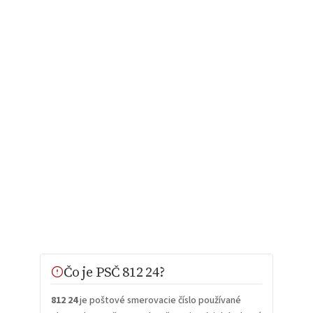
Čo je PSČ 812 24?
812 24
je poštové smerovacie číslo používané