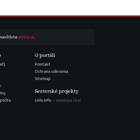
 navštívte
posta.sk
.
o
O portáli
ať)
Kontakt
Ochrana súkromia
Sitemap
y
Sesterské projekty
íny
 pošta
cislo.info
— databáza čísel