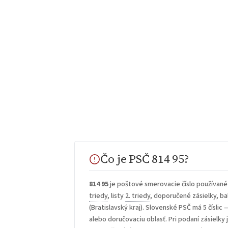
Čo je PSČ 814 95?
814 95
je poštové smerovacie číslo používané
triedy
, listy
2. triedy
, doporučené zásielky, bal
(Bratislavský kraj). Slovenské PSČ má 5 číslic 
alebo doručovaciu oblasť. Pri podaní zásielky