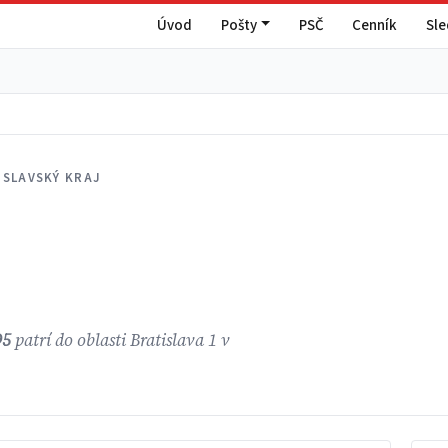
Úvod
Pošty
PSČ
Cenník
Sl
ISLAVSKÝ KRAJ
95
patrí do oblasti Bratislava 1 v