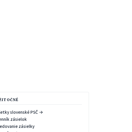
ŽITOČNÉ
šetky slovenské PSČ →
enník zásielok
ledovanie zásielky