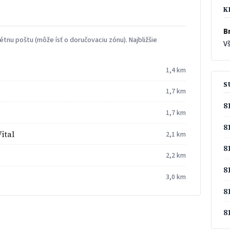
K
Br
tnu poštu (môže ísť o doručovaciu zónu). Najbližšie
Vš
1,4 km
S
1,7 km
8
1,7 km
8
ital
2,1 km
8
2,2 km
8
3,0 km
8
8