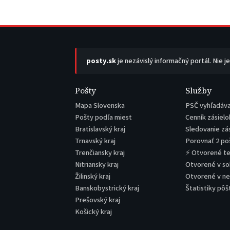
posty.sk
je nezávislý informačný portál. Nie j
Pošty
Služby
Mapa Slovenska
PSČ vyhľadáv
Pošty podľa miest
Cenník zásielo
Bratislavský kraj
Sledovanie zá
Trnavský kraj
Porovnať 2 po
Trenčiansky kraj
⚡ Otvorené t
Nitriansky kraj
Otvorené v s
Žilinský kraj
Otvorené v n
Banskobystrický kraj
Štatistiky pôš
Prešovský kraj
Košický kraj