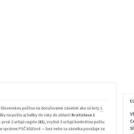
U
 Slovenskou poštou na doručovanie zásielok ako sú listy
1.
V
íky na poštu aj balíky do ruky do oblasti
Bratislava 1
C
— prvé 2 určujú región (
81
), zvyšné 3 určujú konkrétnu poštu
S
 je správne PSČ kľúčové — bez neho sa zásielka považuje za