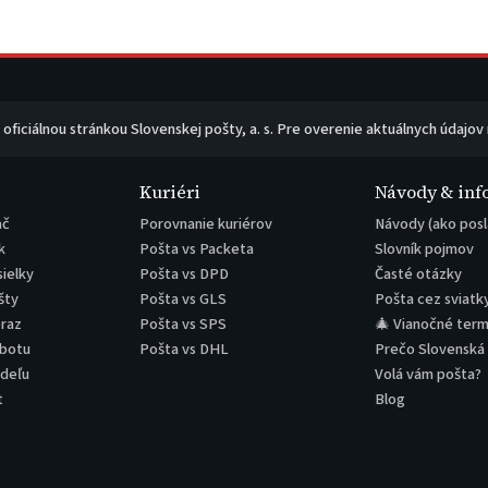
e oficiálnou stránkou Slovenskej pošty, a. s. Pre overenie aktuálnych údajov
Kuriéri
Návody & inf
ač
Porovnanie kuriérov
Návody (ako posl
k
Pošta vs Packeta
Slovník pojmov
sielky
Pošta vs DPD
Časté otázky
šty
Pošta vs GLS
Pošta cez sviatk
eraz
Pošta vs SPS
🎄 Vianočné term
obotu
Pošta vs DHL
Prečo Slovenská
edeľu
Volá vám pošta?
t
Blog