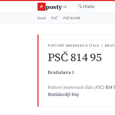
posty
P
.sk
Úvod
›
PSČ
›
PSČ 814 95
POŠTOVÉ SMEROVACIE ČÍSLO / BRAT
PSČ 814 95
Bratislava 1
Poštové smerovacie číslo (PSČ)
814 
Bratislavský kraj
.