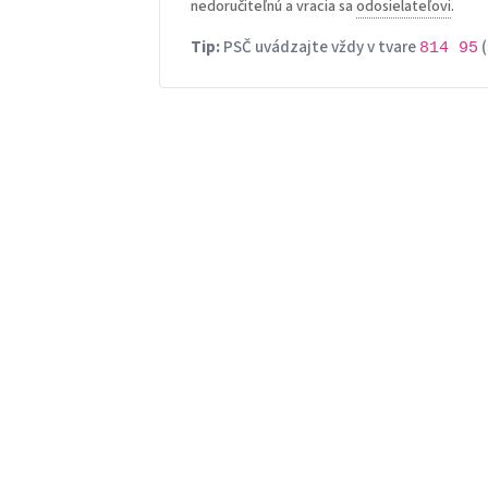
nedoručiteľnú a vracia sa
odosielateľovi
.
Tip:
PSČ uvádzajte vždy v tvare
(
814 95