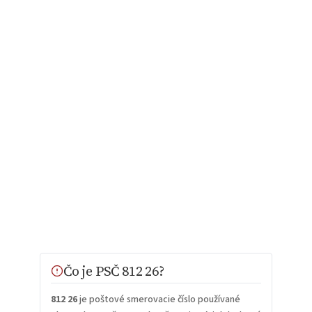
Čo je PSČ 812 26?
812 26
je poštové smerovacie číslo používané