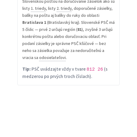
Slovenskou poštou na doručovanie zásielok ako sú
listy
1. triedy
, listy
2. triedy
, doporučené zásielky,
balíky na poštu aj balíky do ruky do oblasti
Bratislava 1
(Bratislavský kraj). Slovenské PSČ má
5 číslic — prvé 2 určujú región (
81
), zvyšné 3 určujú
konkrétnu poštu alebo doručovaciu oblasť. Pri
podaní zásielky je správne PSČ kľúčové — bez
neho sa zásielka považuje za nedoručiteľnú a
vracia sa
odosielateľovi
.
Tip:
PSČ uvádzajte vždy v tvare
(s
812 26
medzerou po prvých troch číslach).