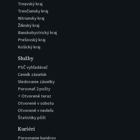
Trnavský kraj
Trenčiansky kraj
Nitriansky kraj
Žilinský kraj
Banskobystrický kraj
Prešovský kraj
Košický kraj
Služby
PSČ vyhľadávač
Cenník zásielok
Sledovanie zásielky
Porovnať 2 pošty
⚡ Otvorené teraz
Otvorené v sobotu
Otvorené v nedeľu
Štatistiky pôšt
Kuriéri
Porovnanie kuriérov