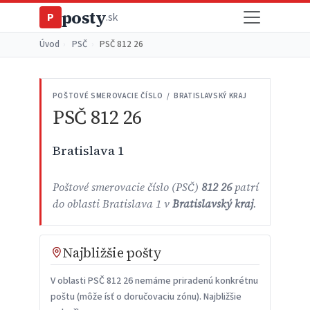
posty
P
.sk
Úvod
›
PSČ
›
PSČ 812 26
POŠTOVÉ SMEROVACIE ČÍSLO / BRATISLAVSKÝ KRAJ
PSČ 812 26
Bratislava 1
Poštové smerovacie číslo (PSČ)
812 26
patrí
do oblasti Bratislava 1 v
Bratislavský kraj
.
Najbližšie pošty
V oblasti PSČ 812 26 nemáme priradenú konkrétnu
poštu (môže ísť o doručovaciu zónu). Najbližšie