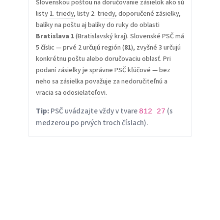
Slovenskou poštou na doručovanie zásielok ako sú
listy
1. triedy
, listy
2. triedy
, doporučené zásielky,
balíky na poštu aj balíky do ruky do oblasti
Bratislava 1
(Bratislavský kraj). Slovenské PSČ má
5 číslic — prvé 2 určujú región (
81
), zvyšné 3 určujú
konkrétnu poštu alebo doručovaciu oblasť. Pri
podaní zásielky je správne PSČ kľúčové — bez
neho sa zásielka považuje za nedoručiteľnú a
vracia sa
odosielateľovi
.
Tip:
PSČ uvádzajte vždy v tvare
(s
812 27
medzerou po prvých troch číslach).