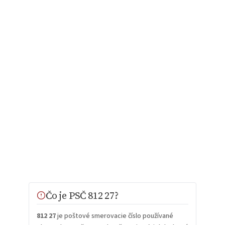
Čo je PSČ 812 27?
812 27
je poštové smerovacie číslo používané