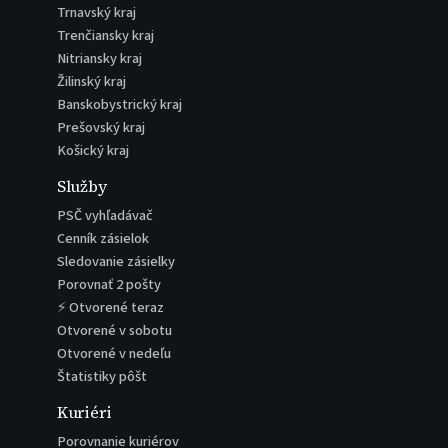
Trnavský kraj
Trenčiansky kraj
Nitriansky kraj
Žilinský kraj
Banskobystrický kraj
Prešovský kraj
Košický kraj
Služby
PSČ vyhľadávač
Cenník zásielok
Sledovanie zásielky
Porovnať 2 pošty
⚡ Otvorené teraz
Otvorené v sobotu
Otvorené v nedeľu
Štatistiky pôšt
Kuriéri
Porovnanie kuriérov