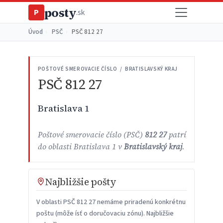
posty
P
.sk
Úvod
›
PSČ
›
PSČ 812 27
POŠTOVÉ SMEROVACIE ČÍSLO / BRATISLAVSKÝ KRAJ
PSČ 812 27
Bratislava 1
Poštové smerovacie číslo (PSČ)
812 27
patrí
do oblasti Bratislava 1 v
Bratislavský kraj
.
Najbližšie pošty
V oblasti PSČ 812 27 nemáme priradenú konkrétnu
poštu (môže ísť o doručovaciu zónu). Najbližšie