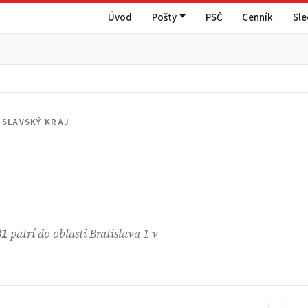
Úvod
Pošty
PSČ
Cenník
Sl
ISLAVSKÝ KRAJ
31
patrí do oblasti Bratislava 1 v