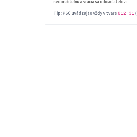
nedoručiteľnú a vracia sa
odosielateľovi
.
Tip:
PSČ uvádzajte vždy v tvare
(
812 31