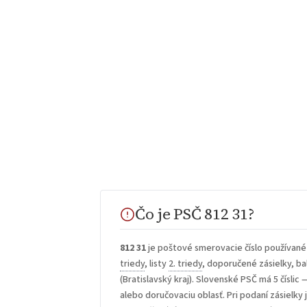
Čo je PSČ 812 31?
812 31
je poštové smerovacie číslo používané
triedy
, listy
2. triedy
, doporučené zásielky, bal
(Bratislavský kraj). Slovenské PSČ má 5 číslic 
alebo doručovaciu oblasť. Pri podaní zásielky