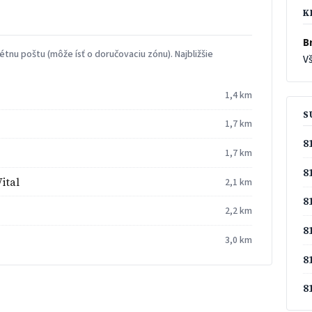
K
Br
tnu poštu (môže ísť o doručovaciu zónu). Najbližšie
Vš
1,4 km
S
1,7 km
8
1,7 km
8
ital
2,1 km
8
2,2 km
8
3,0 km
8
8