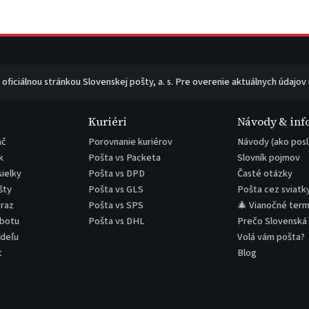
e oficiálnou stránkou Slovenskej pošty, a. s. Pre overenie aktuálnych údajov
Kuriéri
Návody & inf
ač
Porovnanie kuriérov
Návody (ako posl
k
Pošta vs Packeta
Slovník pojmov
sielky
Pošta vs DPD
Časté otázky
šty
Pošta vs GLS
Pošta cez sviatk
eraz
Pošta vs SPS
🎄 Vianočné term
obotu
Pošta vs DHL
Prečo Slovenská
edeľu
Volá vám pošta?
t
Blog