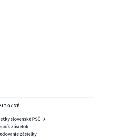
ŽITOČNÉ
šetky slovenské PSČ →
enník zásielok
ledovanie zásielky