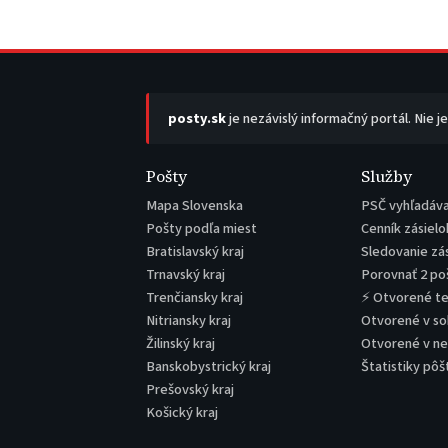
posty.sk
je nezávislý informačný portál. Nie j
Pošty
Služby
Mapa Slovenska
PSČ vyhľadáv
Pošty podľa miest
Cenník zásielo
Bratislavský kraj
Sledovanie zá
Trnavský kraj
Porovnať 2 po
Trenčiansky kraj
⚡ Otvorené t
Nitriansky kraj
Otvorené v s
Žilinský kraj
Otvorené v n
Banskobystrický kraj
Štatistiky pôš
Prešovský kraj
Košický kraj