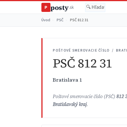
posty
P
.sk
Úvod
›
PSČ
›
PSČ 812 31
POŠTOVÉ SMEROVACIE ČÍSLO / BRAT
PSČ 812 31
Bratislava 1
Poštové smerovacie číslo (PSČ)
812 
Bratislavský kraj
.