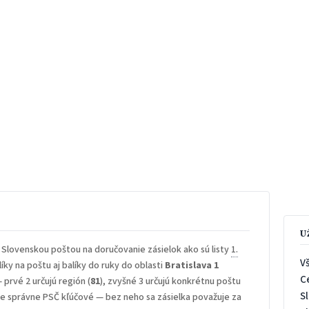
U
 Slovenskou poštou na doručovanie zásielok ako sú listy
1.
V
íky na poštu aj balíky do ruky do oblasti
Bratislava 1
C
— prvé 2 určujú región (
81
), zvyšné 3 určujú konkrétnu poštu
S
 je správne PSČ kľúčové — bez neho sa zásielka považuje za