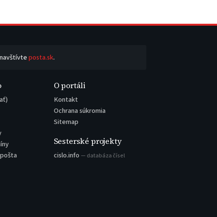
 navštívte
posta.sk
.
o
O portáli
ať)
Kontakt
Ochrana súkromia
Sitemap
y
Sesterské projekty
íny
 pošta
cislo.info
— databáza čísel