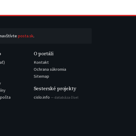
 navštívte
posta.sk
.
o
O portáli
ať)
Kontakt
Ochrana súkromia
Sitemap
y
Sesterské projekty
íny
 pošta
cislo.info
— databáza čísel