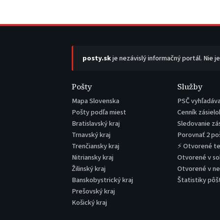
posty.sk
je nezávislý informačný portál. Nie j
Pošty
Služby
Mapa Slovenska
PSČ vyhľadáv
Pošty podľa miest
Cenník zásielo
Bratislavský kraj
Sledovanie zá
Trnavský kraj
Porovnať 2 po
Trenčiansky kraj
⚡ Otvorené t
Nitriansky kraj
Otvorené v s
Žilinský kraj
Otvorené v n
Banskobystrický kraj
Štatistiky pôš
Prešovský kraj
Košický kraj