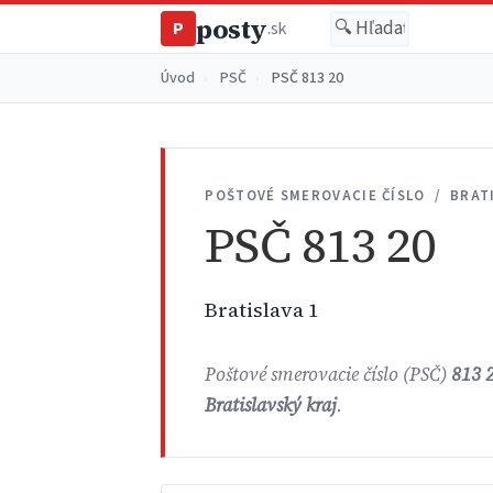
posty
P
.sk
Úvod
›
PSČ
›
PSČ 813 20
POŠTOVÉ SMEROVACIE ČÍSLO / BRAT
PSČ 813 20
Bratislava 1
Poštové smerovacie číslo (PSČ)
813 
Bratislavský kraj
.