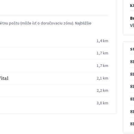
K
Br
tnu poštu (môže ísť o doručovaciu zónu). Najbližšie
Vš
1,4 km
S
1,7 km
8
1,7 km
8
ital
2,1 km
8
2,2 km
8
3,0 km
8
8