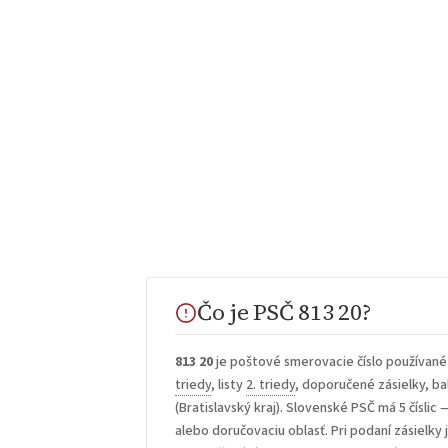
Čo je PSČ 813 20?
813 20
je poštové smerovacie číslo používané
triedy
, listy
2. triedy
, doporučené zásielky, bal
(Bratislavský kraj). Slovenské PSČ má 5 číslic 
alebo doručovaciu oblasť. Pri podaní zásielky