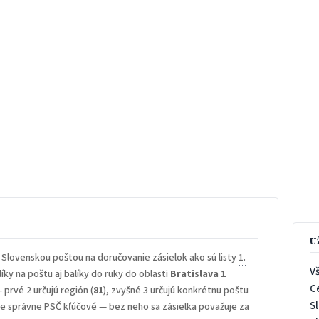
U
 Slovenskou poštou na doručovanie zásielok ako sú listy
1.
V
íky na poštu aj balíky do ruky do oblasti
Bratislava 1
C
— prvé 2 určujú región (
81
), zvyšné 3 určujú konkrétnu poštu
S
 je správne PSČ kľúčové — bez neho sa zásielka považuje za