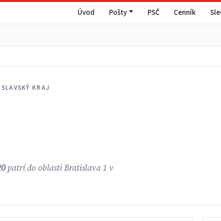
Úvod
Pošty
PSČ
Cenník
Sl
ISLAVSKÝ KRAJ
20
patrí do oblasti Bratislava 1 v