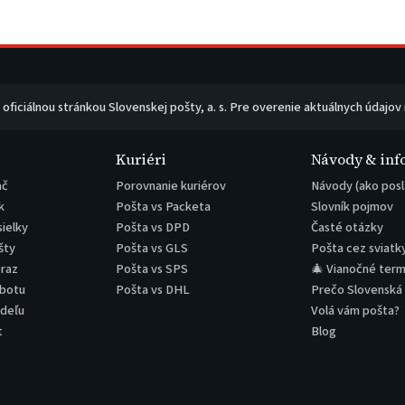
e oficiálnou stránkou Slovenskej pošty, a. s. Pre overenie aktuálnych údajov
Kuriéri
Návody & inf
ač
Porovnanie kuriérov
Návody (ako posl
k
Pošta vs Packeta
Slovník pojmov
sielky
Pošta vs DPD
Časté otázky
šty
Pošta vs GLS
Pošta cez sviatk
eraz
Pošta vs SPS
🎄 Vianočné term
obotu
Pošta vs DHL
Prečo Slovenská
edeľu
Volá vám pošta?
t
Blog