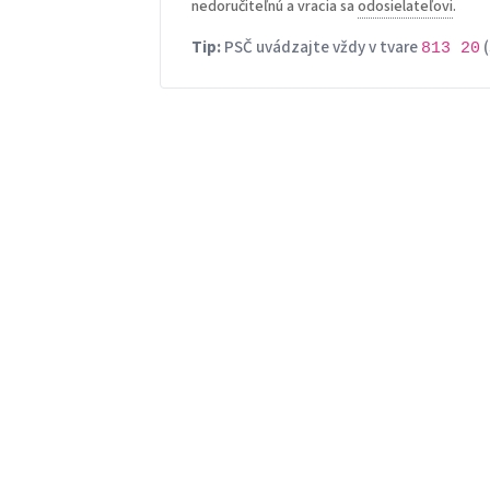
nedoručiteľnú a vracia sa
odosielateľovi
.
Tip:
PSČ uvádzajte vždy v tvare
(
813 20