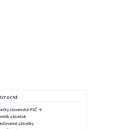
ŽITOČNÉ
šetky slovenské PSČ →
enník zásielok
ledovanie zásielky