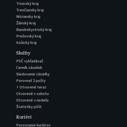
Trnavský kraj
Trenčiansky kraj
Nitriansky kraj
Žilinský kraj
Banskobystrický kraj
Prešovský kraj
Košický kraj
Služby
PSČ vyhľadávač
Cenník zásielok
Sledovanie zásielky
Porovnať 2 pošty
⚡ Otvorené teraz
Otvorené v sobotu
Otvorené v nedeľu
Štatistiky pôšt
Kuriéri
Porovnanie kuriérov