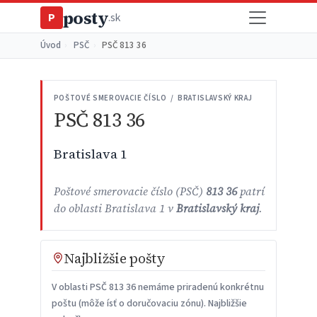
posty
P
.sk
Úvod
›
PSČ
›
PSČ 813 36
POŠTOVÉ SMEROVACIE ČÍSLO / BRATISLAVSKÝ KRAJ
PSČ 813 36
Bratislava 1
Poštové smerovacie číslo (PSČ)
813 36
patrí
do oblasti Bratislava 1 v
Bratislavský kraj
.
Najbližšie pošty
V oblasti PSČ 813 36 nemáme priradenú konkrétnu
poštu (môže ísť o doručovaciu zónu). Najbližšie