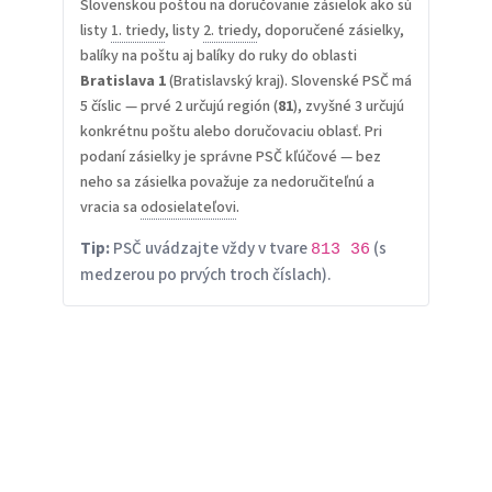
Slovenskou poštou na doručovanie zásielok ako sú
listy
1. triedy
, listy
2. triedy
, doporučené zásielky,
balíky na poštu aj balíky do ruky do oblasti
Bratislava 1
(Bratislavský kraj). Slovenské PSČ má
5 číslic — prvé 2 určujú región (
81
), zvyšné 3 určujú
konkrétnu poštu alebo doručovaciu oblasť. Pri
podaní zásielky je správne PSČ kľúčové — bez
neho sa zásielka považuje za nedoručiteľnú a
vracia sa
odosielateľovi
.
Tip:
PSČ uvádzajte vždy v tvare
(s
813 36
medzerou po prvých troch číslach).