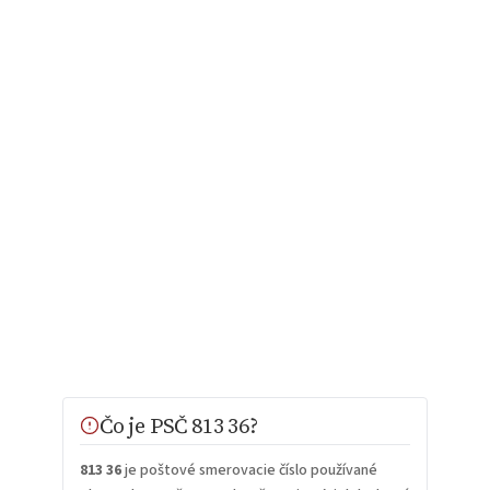
Čo je PSČ 813 36?
813 36
je poštové smerovacie číslo používané