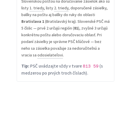
Slovenskou poštou na doručovanie zásielok ako sú
listy
1. triedy
, listy
2. triedy
, doporučené zásielky,
balíky na poštu aj balíky do ruky do oblasti
Bratislava 1
(Bratislavský kraj). Slovenské PSČ má
5 číslic — prvé 2 určujú región (
81
), zvyšné 3 určujú
konkrétnu poštu alebo doručovaciu oblasť. Pri
podaní zásielky je správne PSČ kľúčové — bez
neho sa zásielka považuje za nedoručiteľnú a
vracia sa
odosielateľovi
.
Tip:
PSČ uvádzajte vždy v tvare
(s
813 59
medzerou po prvých troch číslach).