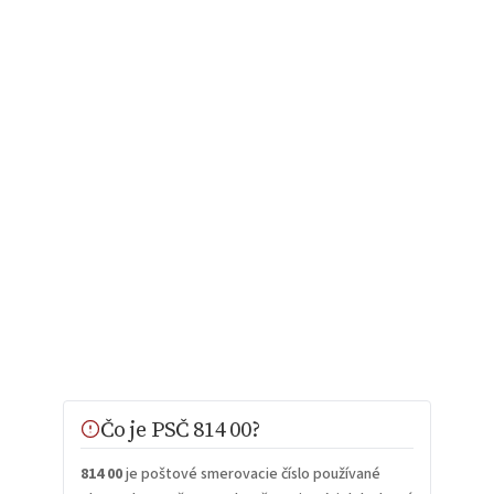
Čo je PSČ 814 00?
814 00
je poštové smerovacie číslo používané