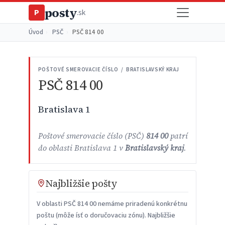
posty
P
.sk
Úvod
›
PSČ
›
PSČ 814 00
POŠTOVÉ SMEROVACIE ČÍSLO / BRATISLAVSKÝ KRAJ
PSČ 814 00
Bratislava 1
Poštové smerovacie číslo (PSČ)
814 00
patrí
do oblasti Bratislava 1 v
Bratislavský kraj
.
Najbližšie pošty
V oblasti PSČ 814 00 nemáme priradenú konkrétnu
poštu (môže ísť o doručovaciu zónu). Najbližšie