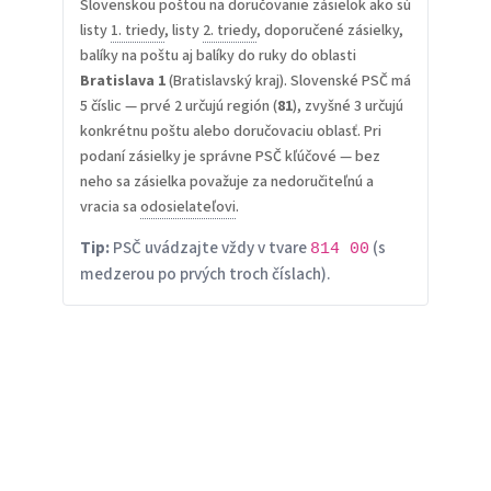
Slovenskou poštou na doručovanie zásielok ako sú
listy
1. triedy
, listy
2. triedy
, doporučené zásielky,
balíky na poštu aj balíky do ruky do oblasti
Bratislava 1
(Bratislavský kraj). Slovenské PSČ má
5 číslic — prvé 2 určujú región (
81
), zvyšné 3 určujú
konkrétnu poštu alebo doručovaciu oblasť. Pri
podaní zásielky je správne PSČ kľúčové — bez
neho sa zásielka považuje za nedoručiteľnú a
vracia sa
odosielateľovi
.
Tip:
PSČ uvádzajte vždy v tvare
(s
814 00
medzerou po prvých troch číslach).