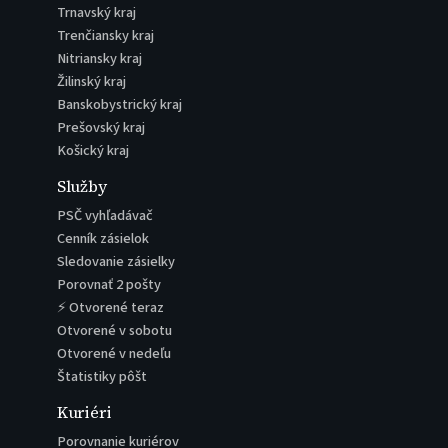
Trnavský kraj
Trenčiansky kraj
Nitriansky kraj
Žilinský kraj
Banskobystrický kraj
Prešovský kraj
Košický kraj
Služby
PSČ vyhľadávač
Cenník zásielok
Sledovanie zásielky
Porovnať 2 pošty
⚡ Otvorené teraz
Otvorené v sobotu
Otvorené v nedeľu
Štatistiky pôšt
Kuriéri
Porovnanie kuriérov