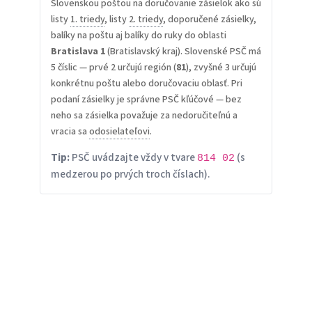
Slovenskou poštou na doručovanie zásielok ako sú
listy
1. triedy
, listy
2. triedy
, doporučené zásielky,
balíky na poštu aj balíky do ruky do oblasti
Bratislava 1
(Bratislavský kraj). Slovenské PSČ má
5 číslic — prvé 2 určujú región (
81
), zvyšné 3 určujú
konkrétnu poštu alebo doručovaciu oblasť. Pri
podaní zásielky je správne PSČ kľúčové — bez
neho sa zásielka považuje za nedoručiteľnú a
vracia sa
odosielateľovi
.
Tip:
PSČ uvádzajte vždy v tvare
(s
814 02
medzerou po prvých troch číslach).