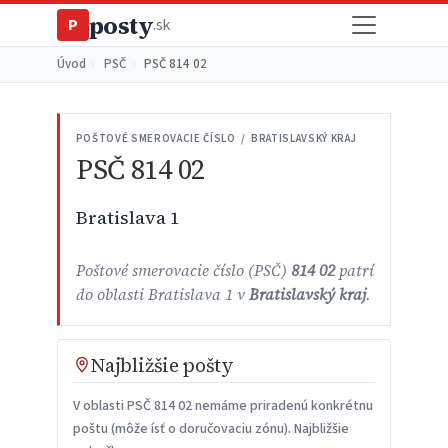
posty
P
.sk
Úvod
›
PSČ
›
PSČ 814 02
POŠTOVÉ SMEROVACIE ČÍSLO / BRATISLAVSKÝ KRAJ
PSČ 814 02
Bratislava 1
Poštové smerovacie číslo (PSČ)
814 02
patrí
do oblasti Bratislava 1 v
Bratislavský kraj
.
Najbližšie pošty
V oblasti PSČ 814 02 nemáme priradenú konkrétnu
poštu (môže ísť o doručovaciu zónu). Najbližšie