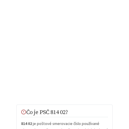
Čo je PSČ 814 02?
814 02
je poštové smerovacie číslo používané