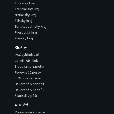
Trnavský kraj
Trenčiansky kraj
Nitriansky kraj
Žilinský kraj
Banskobystrický kraj
Prešovský kraj
Košický kraj
Služby
PSČ vyhľadávač
Cenník zásielok
Sledovanie zásielky
Porovnať 2 pošty
⚡ Otvorené teraz
Otvorené v sobotu
Otvorené v nedeľu
Štatistiky pôšt
Kuriéri
Porovnanie kuriérov