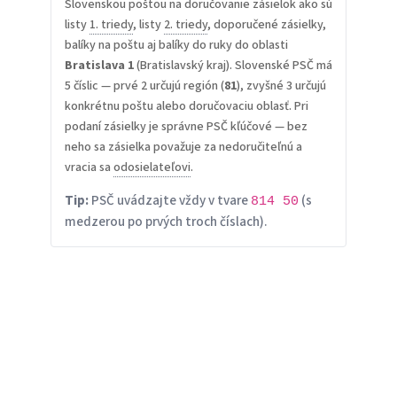
Slovenskou poštou na doručovanie zásielok ako sú
listy
1. triedy
, listy
2. triedy
, doporučené zásielky,
balíky na poštu aj balíky do ruky do oblasti
Bratislava 1
(Bratislavský kraj). Slovenské PSČ má
5 číslic — prvé 2 určujú región (
81
), zvyšné 3 určujú
konkrétnu poštu alebo doručovaciu oblasť. Pri
podaní zásielky je správne PSČ kľúčové — bez
neho sa zásielka považuje za nedoručiteľnú a
vracia sa
odosielateľovi
.
Tip:
PSČ uvádzajte vždy v tvare
(s
814 50
medzerou po prvých troch číslach).