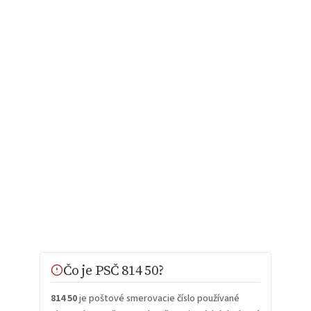
Čo je PSČ 814 50?
814 50
je poštové smerovacie číslo používané