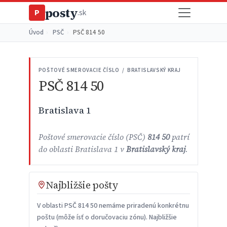
posty
P
.sk
Úvod
›
PSČ
›
PSČ 814 50
POŠTOVÉ SMEROVACIE ČÍSLO / BRATISLAVSKÝ KRAJ
PSČ 814 50
Bratislava 1
Poštové smerovacie číslo (PSČ)
814 50
patrí
do oblasti Bratislava 1 v
Bratislavský kraj
.
Najbližšie pošty
V oblasti PSČ 814 50 nemáme priradenú konkrétnu
poštu (môže ísť o doručovaciu zónu). Najbližšie