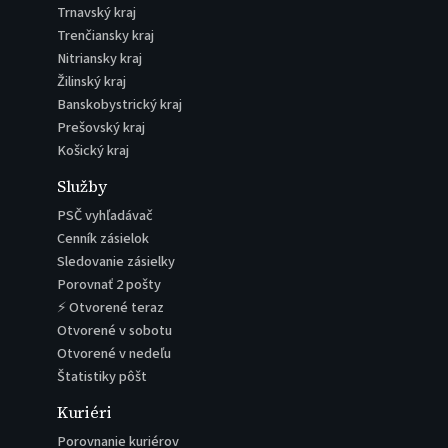
Trnavský kraj
Trenčiansky kraj
Nitriansky kraj
Žilinský kraj
Banskobystrický kraj
Prešovský kraj
Košický kraj
Služby
PSČ vyhľadávač
Cenník zásielok
Sledovanie zásielky
Porovnať 2 pošty
⚡ Otvorené teraz
Otvorené v sobotu
Otvorené v nedeľu
Štatistiky pôšt
Kuriéri
Porovnanie kuriérov