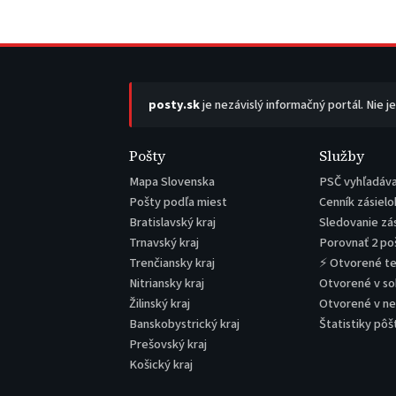
posty.sk
je nezávislý informačný portál. Nie j
Pošty
Služby
Mapa Slovenska
PSČ vyhľadáv
Pošty podľa miest
Cenník zásielo
Bratislavský kraj
Sledovanie zá
Trnavský kraj
Porovnať 2 po
Trenčiansky kraj
⚡ Otvorené t
Nitriansky kraj
Otvorené v s
Žilinský kraj
Otvorené v n
Banskobystrický kraj
Štatistiky pôš
Prešovský kraj
Košický kraj