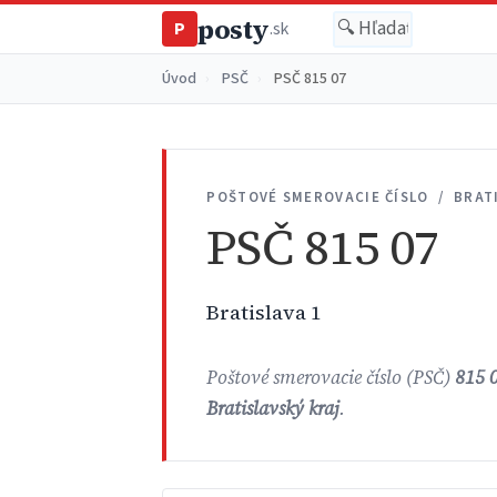
posty
P
.sk
Úvod
›
PSČ
›
PSČ 815 07
POŠTOVÉ SMEROVACIE ČÍSLO / BRAT
PSČ 815 07
Bratislava 1
Poštové smerovacie číslo (PSČ)
815 
Bratislavský kraj
.