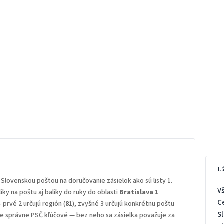
U
 Slovenskou poštou na doručovanie zásielok ako sú listy
1.
V
íky na poštu aj balíky do ruky do oblasti
Bratislava 1
C
— prvé 2 určujú región (
81
), zvyšné 3 určujú konkrétnu poštu
S
 je správne PSČ kľúčové — bez neho sa zásielka považuje za