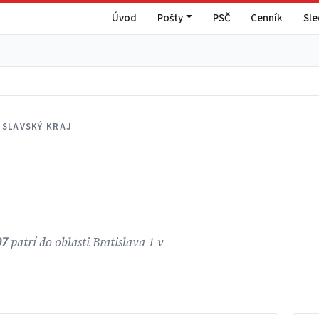
Úvod
Pošty
PSČ
Cenník
Sl
ISLAVSKÝ KRAJ
07
patrí do oblasti Bratislava 1 v