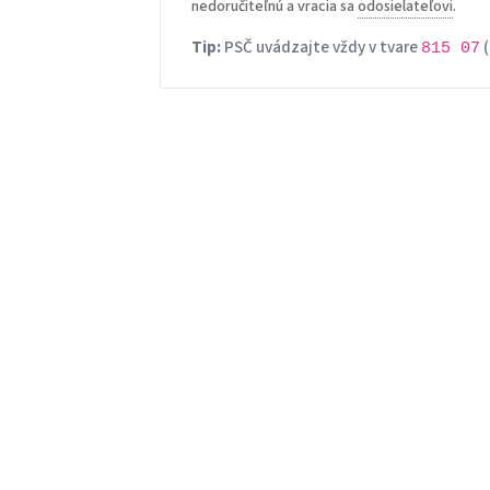
nedoručiteľnú a vracia sa
odosielateľovi
.
Tip:
PSČ uvádzajte vždy v tvare
(
815 07