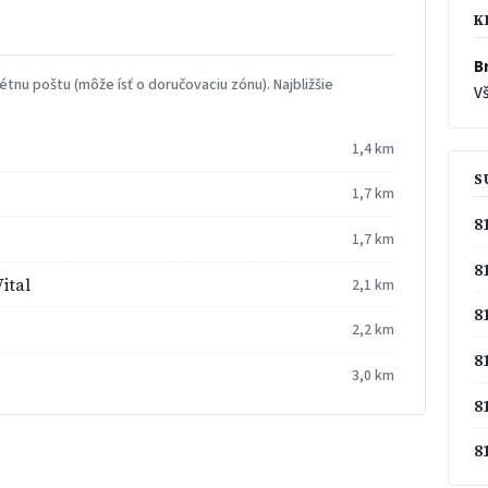
K
Br
tnu poštu (môže ísť o doručovaciu zónu). Najbližšie
Vš
1,4 km
S
1,7 km
8
1,7 km
8
ital
2,1 km
8
2,2 km
8
3,0 km
8
8