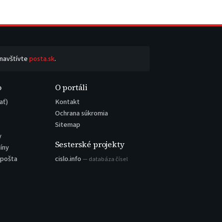
 navštívte
posta.sk
.
o
O portáli
ať)
Kontakt
Ochrana súkromia
Sitemap
y
Sesterské projekty
íny
 pošta
cislo.info
— databáza čísel