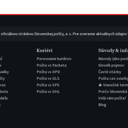
e oficiálnou stránkou Slovenskej pošty, a. s. Pre overenie aktuálnych údajov
Kuriéri
Návody & inf
ač
Porovnanie kuriérov
Návody (ako posl
k
Pošta vs Packeta
Slovník pojmov
sielky
Pošta vs DPD
Časté otázky
šty
Pošta vs GLS
Pošta cez sviatk
eraz
Pošta vs SPS
🎄 Vianočné term
obotu
Pošta vs DHL
Prečo Slovenská
edeľu
Volá vám pošta?
t
Blog