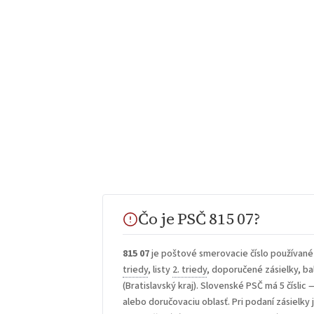
Čo je PSČ 815 07?
815 07
je poštové smerovacie číslo používané
triedy
, listy
2. triedy
, doporučené zásielky, bal
(Bratislavský kraj). Slovenské PSČ má 5 číslic 
alebo doručovaciu oblasť. Pri podaní zásielky