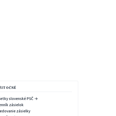
ŽITOČNÉ
šetky slovenské PSČ →
enník zásielok
ledovanie zásielky