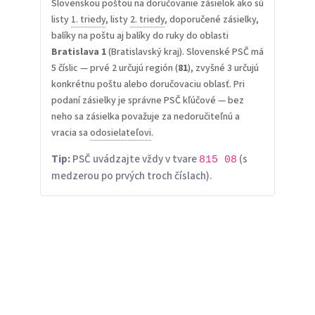
Slovenskou poštou na doručovanie zásielok ako sú
listy
1. triedy
, listy
2. triedy
, doporučené zásielky,
balíky na poštu aj balíky do ruky do oblasti
Bratislava 1
(Bratislavský kraj). Slovenské PSČ má
5 číslic — prvé 2 určujú región (
81
), zvyšné 3 určujú
konkrétnu poštu alebo doručovaciu oblasť. Pri
podaní zásielky je správne PSČ kľúčové — bez
neho sa zásielka považuje za nedoručiteľnú a
vracia sa
odosielateľovi
.
Tip:
PSČ uvádzajte vždy v tvare
(s
815 08
medzerou po prvých troch číslach).