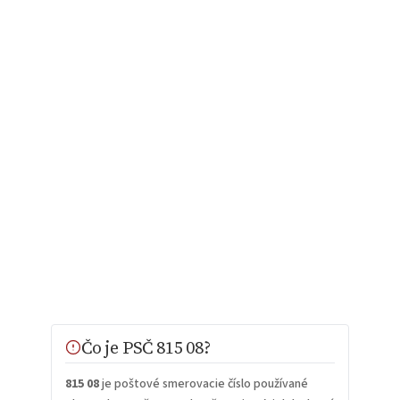
Čo je PSČ 815 08?
815 08
je poštové smerovacie číslo používané