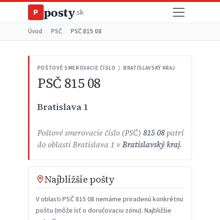
posty
P
.sk
Úvod
›
PSČ
›
PSČ 815 08
POŠTOVÉ SMEROVACIE ČÍSLO / BRATISLAVSKÝ KRAJ
PSČ 815 08
Bratislava 1
Poštové smerovacie číslo (PSČ)
815 08
patrí
do oblasti Bratislava 1 v
Bratislavský kraj
.
Najbližšie pošty
V oblasti PSČ 815 08 nemáme priradenú konkrétnu
poštu (môže ísť o doručovaciu zónu). Najbližšie