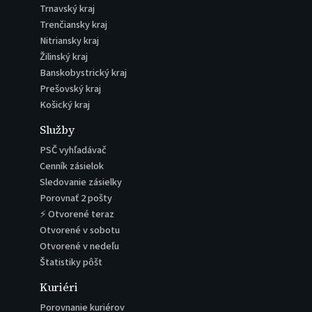
Trnavský kraj
Trenčiansky kraj
Nitriansky kraj
Žilinský kraj
Banskobystrický kraj
Prešovský kraj
Košický kraj
Služby
PSČ vyhľadávač
Cenník zásielok
Sledovanie zásielky
Porovnať 2 pošty
⚡ Otvorené teraz
Otvorené v sobotu
Otvorené v nedeľu
Štatistiky pôšt
Kuriéri
Porovnanie kuriérov