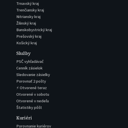
Trnavský kraj
Trenčiansky kraj
Nitriansky kraj
Žilinský kraj
Banskobystrický kraj
Prešovský kraj
Košický kraj
Služby
PSČ vyhľadávač
Cenník zásielok
Sledovanie zásielky
Porovnať 2 pošty
⚡ Otvorené teraz
Otvorené v sobotu
Otvorené v nedeľu
Štatistiky pôšt
Kuriéri
Porovnanie kuriérov