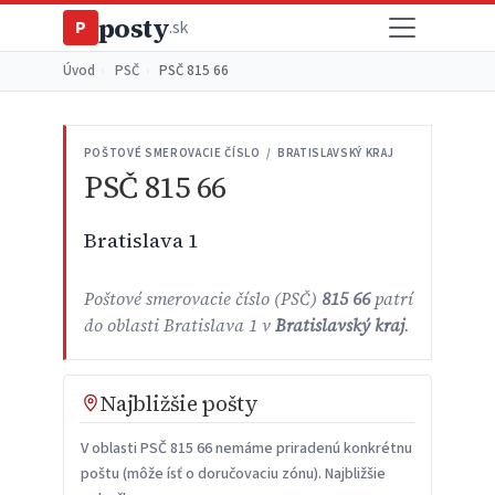
posty
P
.sk
Úvod
›
PSČ
›
PSČ 815 66
POŠTOVÉ SMEROVACIE ČÍSLO / BRATISLAVSKÝ KRAJ
PSČ 815 66
Bratislava 1
Poštové smerovacie číslo (PSČ)
815 66
patrí
do oblasti Bratislava 1 v
Bratislavský kraj
.
Najbližšie pošty
V oblasti PSČ 815 66 nemáme priradenú konkrétnu
poštu (môže ísť o doručovaciu zónu). Najbližšie