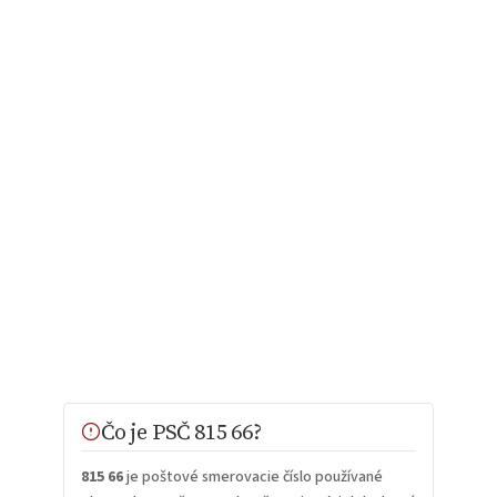
Čo je PSČ 815 66?
815 66
je poštové smerovacie číslo používané