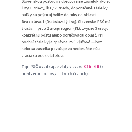
Slovenskou poštou na doručovanie zásielok ako sú
listy
1. triedy
, listy
2. triedy
, doporučené zásielky,
balíky na poštu aj balíky do ruky do oblasti
Bratislava 1
(Bratislavský kraj). Slovenské PSČ má
5 číslic — prvé 2 určujú región (
81
), zvyšné 3 určujú
konkrétnu poštu alebo doručovaciu oblasť. Pri
podaní zásielky je správne PSČ kľúčové — bez
neho sa zásielka považuje za nedoručiteľnú a
vracia sa
odosielateľovi
.
Tip:
PSČ uvádzajte vždy v tvare
(s
815 66
medzerou po prvých troch číslach).