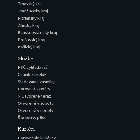
Trnavský kraj
Trenčiansky kraj
Nitriansky kraj
Žilinský kraj
Banskobystrický kraj
Prešovský kraj
Košický kraj
Služby
PSČ vyhľadávač
Cenník zásielok
Sledovanie zásielky
Porovnať 2 pošty
⚡ Otvorené teraz
Otvorené v sobotu
Otvorené v nedeľu
Štatistiky pôšt
Kuriéri
Porovnanie kuriérov