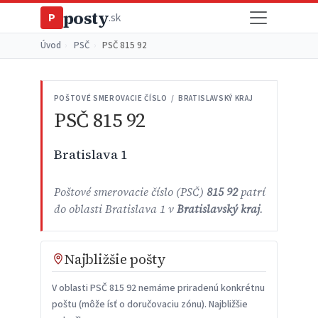
posty
P
.sk
Úvod
›
PSČ
›
PSČ 815 92
POŠTOVÉ SMEROVACIE ČÍSLO / BRATISLAVSKÝ KRAJ
PSČ 815 92
Bratislava 1
Poštové smerovacie číslo (PSČ)
815 92
patrí
do oblasti Bratislava 1 v
Bratislavský kraj
.
Najbližšie pošty
V oblasti PSČ 815 92 nemáme priradenú konkrétnu
poštu (môže ísť o doručovaciu zónu). Najbližšie