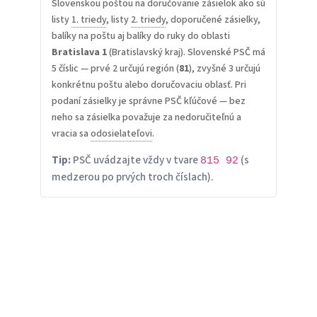
Slovenskou poštou na doručovanie zásielok ako sú
listy
1. triedy
, listy
2. triedy
, doporučené zásielky,
balíky na poštu aj balíky do ruky do oblasti
Bratislava 1
(Bratislavský kraj). Slovenské PSČ má
5 číslic — prvé 2 určujú región (
81
), zvyšné 3 určujú
konkrétnu poštu alebo doručovaciu oblasť. Pri
podaní zásielky je správne PSČ kľúčové — bez
neho sa zásielka považuje za nedoručiteľnú a
vracia sa
odosielateľovi
.
Tip:
PSČ uvádzajte vždy v tvare
(s
815 92
medzerou po prvých troch číslach).