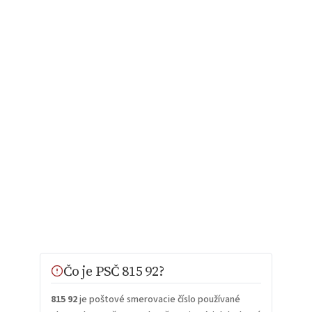
Čo je PSČ 815 92?
815 92
je poštové smerovacie číslo používané