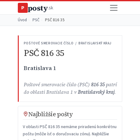
posty
P
.sk
Úvod
›
PSČ
›
PSČ 816 35
POŠTOVÉ SMEROVACIE ČÍSLO / BRATISLAVSKÝ KRAJ
PSČ 816 35
Bratislava 1
Poštové smerovacie číslo (PSČ)
816 35
patrí
do oblasti Bratislava 1 v
Bratislavský kraj
.
Najbližšie pošty
V oblasti PSČ 816 35 nemáme priradenú konkrétnu
poštu (môže ísť o doručovaciu zónu). Najbližšie