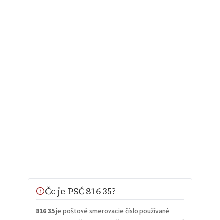
Čo je PSČ 816 35?
816 35
je poštové smerovacie číslo používané