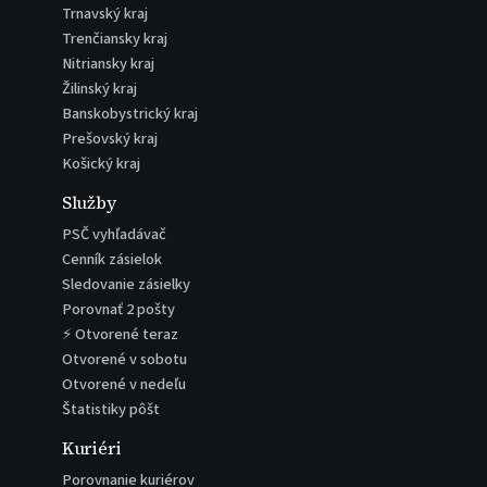
Trnavský kraj
Trenčiansky kraj
Nitriansky kraj
Žilinský kraj
Banskobystrický kraj
Prešovský kraj
Košický kraj
Služby
PSČ vyhľadávač
Cenník zásielok
Sledovanie zásielky
Porovnať 2 pošty
⚡ Otvorené teraz
Otvorené v sobotu
Otvorené v nedeľu
Štatistiky pôšt
Kuriéri
Porovnanie kuriérov