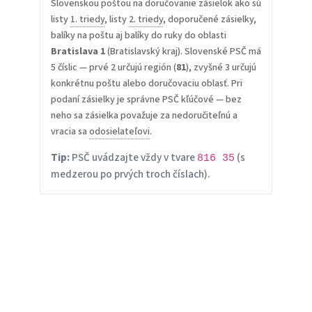
Slovenskou poštou na doručovanie zásielok ako sú
listy
1. triedy
, listy
2. triedy
, doporučené zásielky,
balíky na poštu aj balíky do ruky do oblasti
Bratislava 1
(Bratislavský kraj). Slovenské PSČ má
5 číslic — prvé 2 určujú región (
81
), zvyšné 3 určujú
konkrétnu poštu alebo doručovaciu oblasť. Pri
podaní zásielky je správne PSČ kľúčové — bez
neho sa zásielka považuje za nedoručiteľnú a
vracia sa
odosielateľovi
.
Tip:
PSČ uvádzajte vždy v tvare
(s
816 35
medzerou po prvých troch číslach).