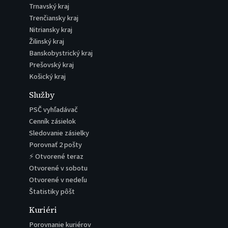
Trnavský kraj
Trenčiansky kraj
Nitriansky kraj
Žilinský kraj
Banskobystrický kraj
Prešovský kraj
Košický kraj
Služby
PSČ vyhľadávač
Cenník zásielok
Sledovanie zásielky
Porovnať 2 pošty
⚡ Otvorené teraz
Otvorené v sobotu
Otvorené v nedeľu
Štatistiky pôšt
Kuriéri
Porovnanie kuriérov