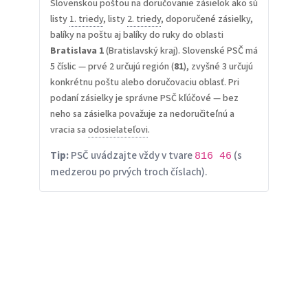
Slovenskou poštou na doručovanie zásielok ako sú
listy
1. triedy
, listy
2. triedy
, doporučené zásielky,
balíky na poštu aj balíky do ruky do oblasti
Bratislava 1
(Bratislavský kraj). Slovenské PSČ má
5 číslic — prvé 2 určujú región (
81
), zvyšné 3 určujú
konkrétnu poštu alebo doručovaciu oblasť. Pri
podaní zásielky je správne PSČ kľúčové — bez
neho sa zásielka považuje za nedoručiteľnú a
vracia sa
odosielateľovi
.
Tip:
PSČ uvádzajte vždy v tvare
(s
816 46
medzerou po prvých troch číslach).