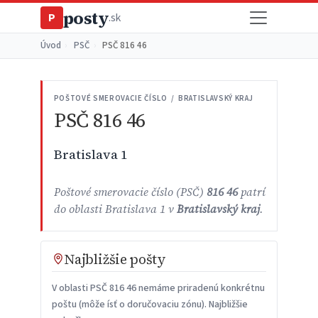
posty
P
.sk
Úvod
›
PSČ
›
PSČ 816 46
POŠTOVÉ SMEROVACIE ČÍSLO / BRATISLAVSKÝ KRAJ
PSČ 816 46
Bratislava 1
Poštové smerovacie číslo (PSČ)
816 46
patrí
do oblasti Bratislava 1 v
Bratislavský kraj
.
Najbližšie pošty
V oblasti PSČ 816 46 nemáme priradenú konkrétnu
poštu (môže ísť o doručovaciu zónu). Najbližšie