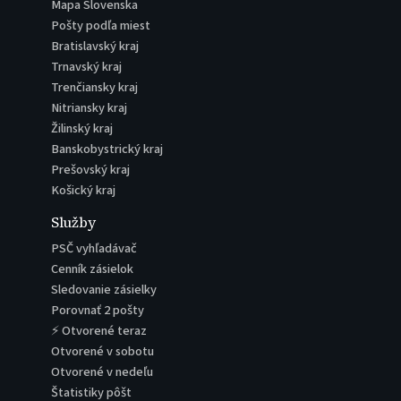
Mapa Slovenska
Pošty podľa miest
Bratislavský kraj
Trnavský kraj
Trenčiansky kraj
Nitriansky kraj
Žilinský kraj
Banskobystrický kraj
Prešovský kraj
Košický kraj
Služby
PSČ vyhľadávač
Cenník zásielok
Sledovanie zásielky
Porovnať 2 pošty
⚡ Otvorené teraz
Otvorené v sobotu
Otvorené v nedeľu
Štatistiky pôšt