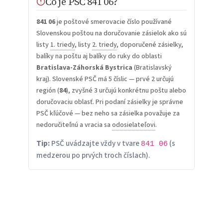
Čo je PSČ 841 06?
841 06
je poštové smerovacie číslo používané
Slovenskou poštou na doručovanie zásielok ako sú
listy
1. triedy
, listy
2. triedy
, doporučené zásielky,
balíky na poštu aj balíky do ruky do oblasti
Bratislava-Záhorská Bystrica
(Bratislavský
kraj). Slovenské PSČ má 5 číslic — prvé 2 určujú
región (
84
), zvyšné 3 určujú konkrétnu poštu alebo
doručovaciu oblasť. Pri podaní zásielky je správne
PSČ kľúčové — bez neho sa zásielka považuje za
nedoručiteľnú a vracia sa
odosielateľovi
.
Tip:
PSČ uvádzajte vždy v tvare
(s
841 06
medzerou po prvých troch číslach).