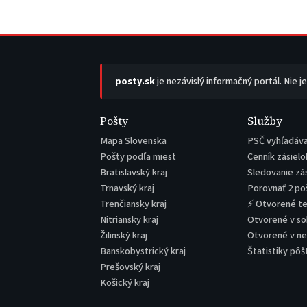
posty.sk
je nezávislý informačný portál. Nie j
Pošty
Služby
Mapa Slovenska
PSČ vyhľadáv
Pošty podľa miest
Cenník zásielo
Bratislavský kraj
Sledovanie zá
Trnavský kraj
Porovnať 2 po
Trenčiansky kraj
⚡ Otvorené t
Nitriansky kraj
Otvorené v s
Žilinský kraj
Otvorené v n
Banskobystrický kraj
Štatistiky pôš
Prešovský kraj
Košický kraj