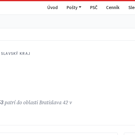
Úvod
Pošty
PSČ
Cenník
Sl
ISLAVSKÝ KRAJ
53
patrí do oblasti Bratislava 42 v