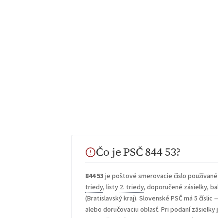
Čo je PSČ 844 53?
844 53
je poštové smerovacie číslo používané
triedy
, listy
2. triedy
, doporučené zásielky, bal
(Bratislavský kraj). Slovenské PSČ má 5 číslic 
alebo doručovaciu oblasť. Pri podaní zásielky