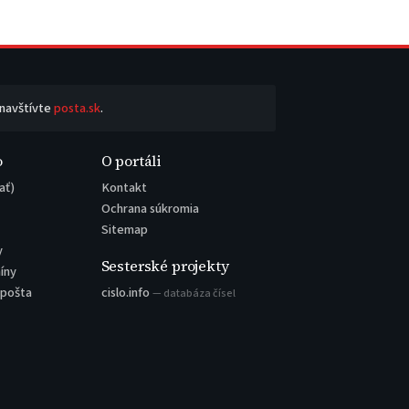
 navštívte
posta.sk
.
o
O portáli
ať)
Kontakt
Ochrana súkromia
Sitemap
y
Sesterské projekty
íny
 pošta
cislo.info
— databáza čísel