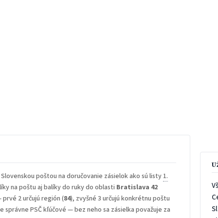
U
 Slovenskou poštou na doručovanie zásielok ako sú listy
1.
V
íky na poštu aj balíky do ruky do oblasti
Bratislava 42
C
— prvé 2 určujú región (
84
), zvyšné 3 určujú konkrétnu poštu
S
 je správne PSČ kľúčové — bez neho sa zásielka považuje za