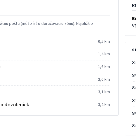
K
Br
tnu poštu (môže ísť o doručovaciu zónu). Najbližšie
Vš
0,5 km
S
1,4 km
8
a
1,6 km
8
2,0 km
8
3,1 km
8
um dovoleniek
3,2 km
8
8