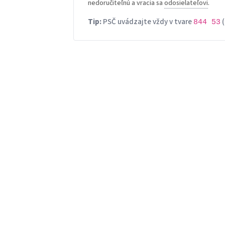
nedoručiteľnú a vracia sa
odosielateľovi
.
Tip:
PSČ uvádzajte vždy v tvare
(
844 53