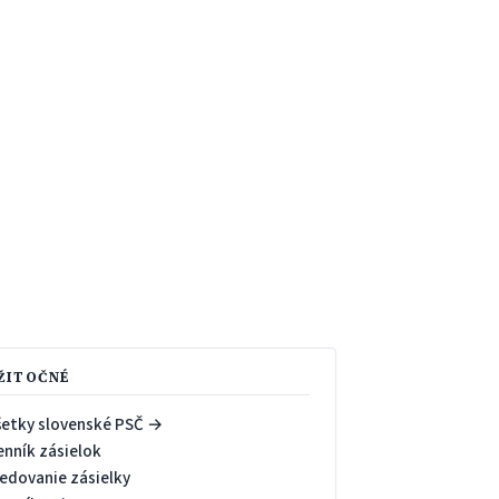
ŽITOČNÉ
šetky slovenské PSČ →
enník zásielok
ledovanie zásielky