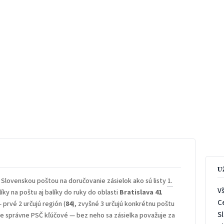
U
 Slovenskou poštou na doručovanie zásielok ako sú listy
1.
V
íky na poštu aj balíky do ruky do oblasti
Bratislava 41
C
— prvé 2 určujú región (
84
), zvyšné 3 určujú konkrétnu poštu
S
 je správne PSČ kľúčové — bez neho sa zásielka považuje za