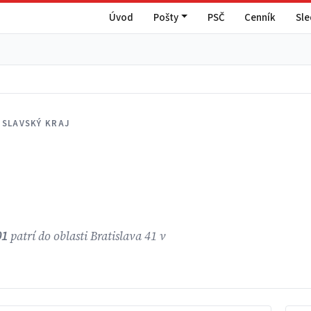
Úvod
Pošty
PSČ
Cenník
Sl
ISLAVSKÝ KRAJ
01
patrí do oblasti Bratislava 41 v