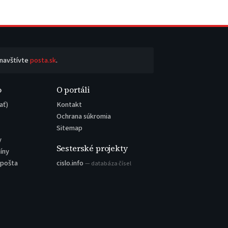
 navštívte
posta.sk
.
o
O portáli
ať)
Kontakt
Ochrana súkromia
Sitemap
y
Sesterské projekty
íny
 pošta
cislo.info
— databáza čísel