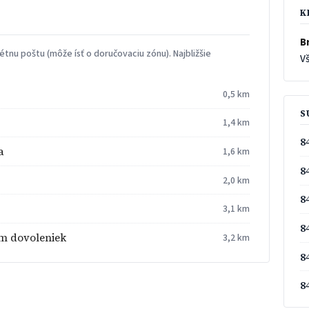
K
Br
tnu poštu (môže ísť o doručovaciu zónu). Najbližšie
Vš
0,5 km
S
1,4 km
8
a
1,6 km
8
2,0 km
8
3,1 km
8
um dovoleniek
3,2 km
8
8