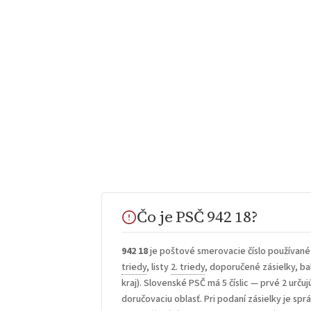
Čo je PSČ 942 18?
942 18
je poštové smerovacie číslo používané
triedy
, listy
2. triedy
, doporučené zásielky, bal
kraj). Slovenské PSČ má 5 číslic — prvé 2 určuj
doručovaciu oblasť. Pri podaní zásielky je sp