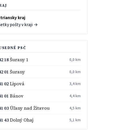
RAJ
triansky kraj
etky pošty v kraji →
USEDNÉ PSČ
42 18
Šurany 1
0,0 km
42 01
Šurany
0,0 km
41 02
Lipová
3,4 km
41 01
Bánov
4,4 km
41 03
Úľany nad Žitavou
4,5 km
41 43
Dolný Ohaj
5,1 km