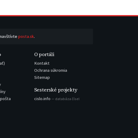
 navštívte
posta.sk
.
o
O portáli
ať)
Kontakt
Ochrana súkromia
Sitemap
y
Sesterské projekty
íny
 pošta
cislo.info
— databáza čísel