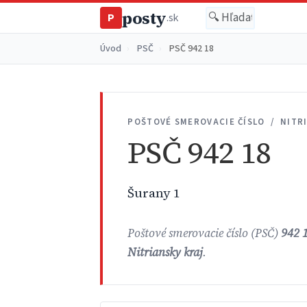
posty
P
.sk
Úvod
›
PSČ
›
PSČ 942 18
POŠTOVÉ SMEROVACIE ČÍSLO / NITR
PSČ 942 18
Šurany 1
Poštové smerovacie číslo (PSČ)
942 
Nitriansky kraj
.