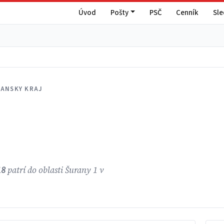
Úvod
Pošty
PSČ
Cenník
Sl
IANSKY KRAJ
18
patrí do oblasti Šurany 1 v