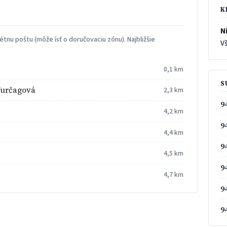
K
Ni
tnu poštu (môže ísť o doručovaciu zónu). Najbližšie
Vš
0,1 km
S
Jurčagová
2,3 km
9
4,2 km
9
4,4 km
9
4,5 km
9
4,7 km
9
9