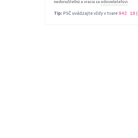
nedoručiteľnú a vracia sa
odosielateľovi
.
Tip:
PSČ uvádzajte vždy v tvare
(
942 18