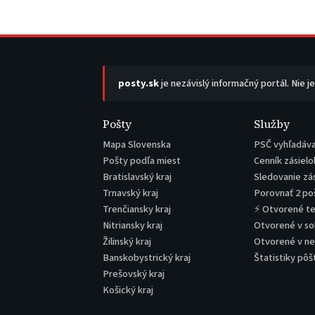
posty.sk
je nezávislý informačný portál. Nie j
Pošty
Služby
Mapa Slovenska
PSČ vyhľadáv
Pošty podľa miest
Cenník zásielo
Bratislavský kraj
Sledovanie zá
Trnavský kraj
Porovnať 2 po
Trenčiansky kraj
⚡ Otvorené t
Nitriansky kraj
Otvorené v s
Žilinský kraj
Otvorené v n
Banskobystrický kraj
Štatistiky pôš
Prešovský kraj
Košický kraj