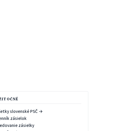
ŽITOČNÉ
šetky slovenské PSČ →
enník zásielok
ledovanie zásielky