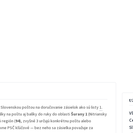
U
 Slovenskou poštou na doručovanie zásielok ako sú listy
1.
V
íky na poštu aj balíky do ruky do oblasti
Šurany 1
(Nitriansky
C
ú región (
94
), zvyšné 3 určujú konkrétnu poštu alebo
S
rávne PSČ kľúčové — bez neho sa zásielka považuje za