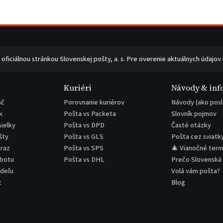
e oficiálnou stránkou Slovenskej pošty, a. s. Pre overenie aktuálnych údajov
Kuriéri
Návody & inf
ač
Porovnanie kuriérov
Návody (ako posl
k
Pošta vs Packeta
Slovník pojmov
sielky
Pošta vs DPD
Časté otázky
šty
Pošta vs GLS
Pošta cez sviatk
eraz
Pošta vs SPS
🎄 Vianočné term
obotu
Pošta vs DHL
Prečo Slovenská
edeľu
Volá vám pošta?
t
Blog