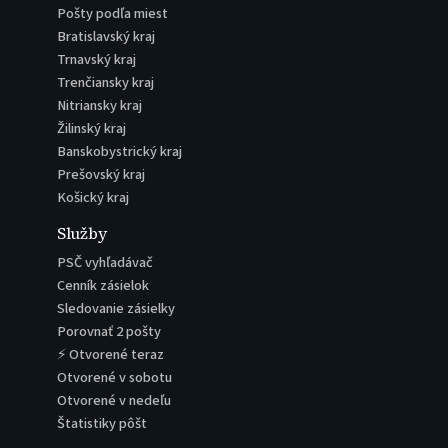
Pošty podľa miest
Bratislavský kraj
Trnavský kraj
Trenčiansky kraj
Nitriansky kraj
Žilinský kraj
Banskobystrický kraj
Prešovský kraj
Košický kraj
Služby
PSČ vyhľadávač
Cenník zásielok
Sledovanie zásielky
Porovnať 2 pošty
⚡ Otvorené teraz
Otvorené v sobotu
Otvorené v nedeľu
Štatistiky pôšt