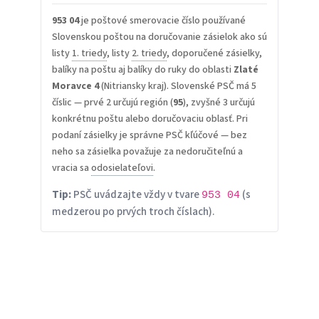
953 04
je poštové smerovacie číslo používané
Slovenskou poštou na doručovanie zásielok ako sú
listy
1. triedy
, listy
2. triedy
, doporučené zásielky,
balíky na poštu aj balíky do ruky do oblasti
Zlaté
Moravce 4
(Nitriansky kraj). Slovenské PSČ má 5
číslic — prvé 2 určujú región (
95
), zvyšné 3 určujú
konkrétnu poštu alebo doručovaciu oblasť. Pri
podaní zásielky je správne PSČ kľúčové — bez
neho sa zásielka považuje za nedoručiteľnú a
vracia sa
odosielateľovi
.
Tip:
PSČ uvádzajte vždy v tvare
(s
953 04
medzerou po prvých troch číslach).