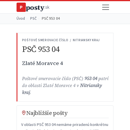
posty
P
.sk
Úvod
›
PSČ
›
PSČ 953 04
POŠTOVÉ SMEROVACIE ČÍSLO / NITRIANSKY KRAJ
PSČ 953 04
Zlaté Moravce 4
Poštové smerovacie číslo (PSČ)
953 04
patrí
do oblasti Zlaté Moravce 4 v
Nitriansky
kraj
.
Najbližšie pošty
V oblasti PSČ 953 04 nemáme priradenú konkrétnu