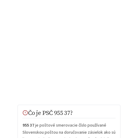
Čo je PSČ 955 37?
955 37
je poštové smerovacie číslo používané
Slovenskou poštou na doručovanie zásielok ako sú