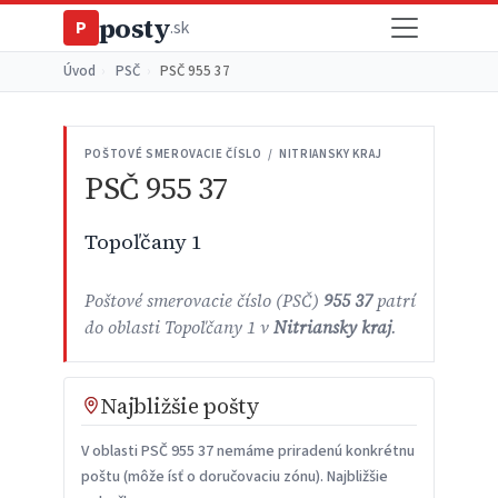
posty
P
.sk
Úvod
›
PSČ
›
PSČ 955 37
POŠTOVÉ SMEROVACIE ČÍSLO / NITRIANSKY KRAJ
PSČ 955 37
Topoľčany 1
Poštové smerovacie číslo (PSČ)
955 37
patrí
do oblasti Topoľčany 1 v
Nitriansky kraj
.
Najbližšie pošty
V oblasti PSČ 955 37 nemáme priradenú konkrétnu
poštu (môže ísť o doručovaciu zónu). Najbližšie