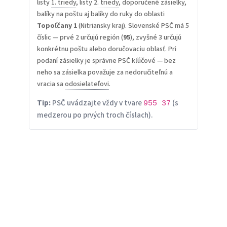
listy
1. triedy
, listy
2. triedy
, doporučené zásielky,
balíky na poštu aj balíky do ruky do oblasti
Topoľčany 1
(Nitriansky kraj). Slovenské PSČ má 5
číslic — prvé 2 určujú región (
95
), zvyšné 3 určujú
konkrétnu poštu alebo doručovaciu oblasť. Pri
podaní zásielky je správne PSČ kľúčové — bez
neho sa zásielka považuje za nedoručiteľnú a
vracia sa
odosielateľovi
.
Tip:
PSČ uvádzajte vždy v tvare
(s
955 37
medzerou po prvých troch číslach).