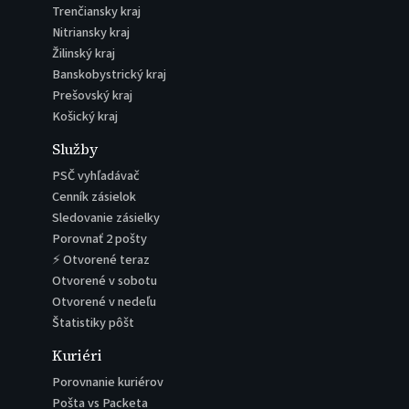
Trenčiansky kraj
Nitriansky kraj
Žilinský kraj
Banskobystrický kraj
Prešovský kraj
Košický kraj
Služby
PSČ vyhľadávač
Cenník zásielok
Sledovanie zásielky
Porovnať 2 pošty
⚡ Otvorené teraz
Otvorené v sobotu
Otvorené v nedeľu
Štatistiky pôšt
Kuriéri
Porovnanie kuriérov
Pošta vs Packeta