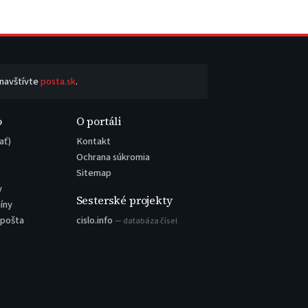
 navštívte
posta.sk
.
o
O portáli
ať)
Kontakt
Ochrana súkromia
Sitemap
y
Sesterské projekty
íny
 pošta
cislo.info
— databáza čísel