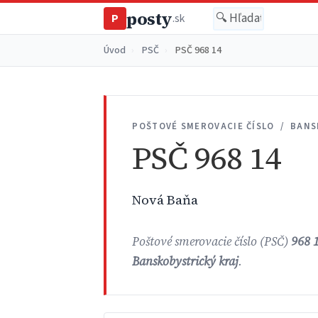
posty
P
.sk
Úvod
›
PSČ
›
PSČ 968 14
POŠTOVÉ SMEROVACIE ČÍSLO / BANS
PSČ 968 14
Nová Baňa
Poštové smerovacie číslo (PSČ)
968 
Banskobystrický kraj
.