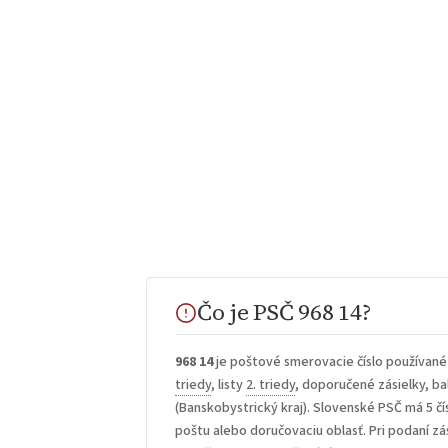
Čo je PSČ 968 14?
968 14
je poštové smerovacie číslo používané
triedy
, listy
2. triedy
, doporučené zásielky, bal
(Banskobystrický kraj). Slovenské PSČ má 5 čís
poštu alebo doručovaciu oblasť. Pri podaní zá