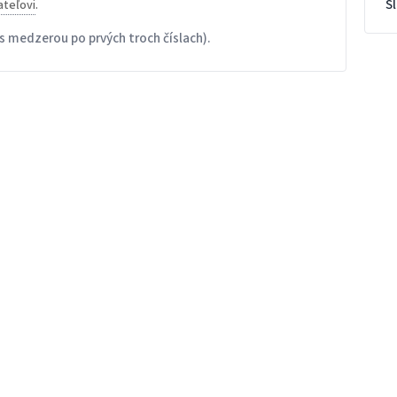
S
ateľovi
.
s medzerou po prvých troch číslach).