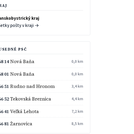
RAJ
anskobystrický kraj
etky pošty v kraji →
USEDNÉ PSČ
68 14
Nová Baňa
0,0 km
68 01
Nová Baňa
0,0 km
66 51
Rudno nad Hronom
3,4 km
66 52
Tekovská Breznica
4,4 km
66 41
Veľká Lehota
7,2 km
66 81
Žarnovica
8,5 km