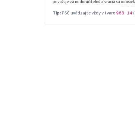
považuje za nedoručiteľnú a vracia sa
odosiel
Tip:
PSČ uvádzajte vždy v tvare
(
968 14