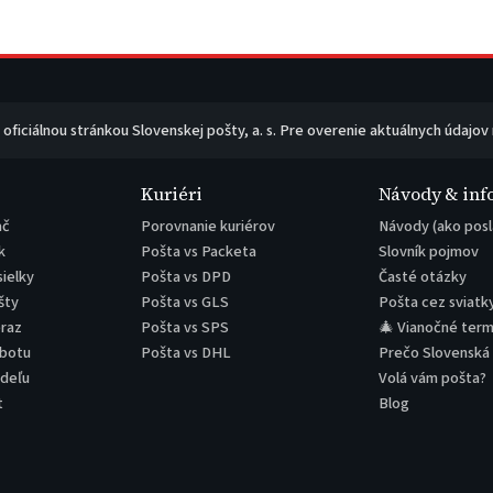
e oficiálnou stránkou Slovenskej pošty, a. s. Pre overenie aktuálnych údajov
Kuriéri
Návody & inf
ač
Porovnanie kuriérov
Návody (ako posl
k
Pošta vs Packeta
Slovník pojmov
sielky
Pošta vs DPD
Časté otázky
šty
Pošta vs GLS
Pošta cez sviatk
eraz
Pošta vs SPS
🎄 Vianočné term
obotu
Pošta vs DHL
Prečo Slovenská
edeľu
Volá vám pošta?
t
Blog