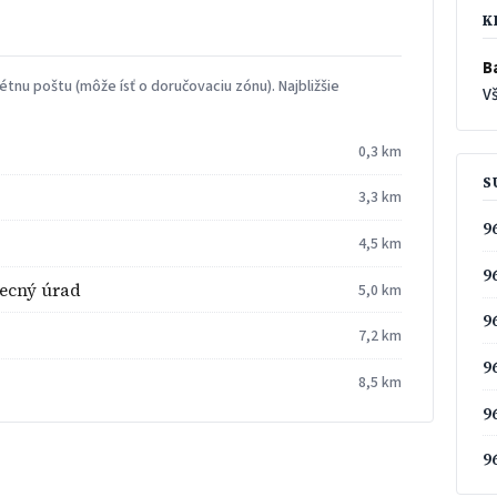
K
B
tnu poštu (môže ísť o doručovaciu zónu). Najbližšie
Vš
0,3 km
S
3,3 km
9
4,5 km
9
ecný úrad
5,0 km
9
7,2 km
9
8,5 km
9
9