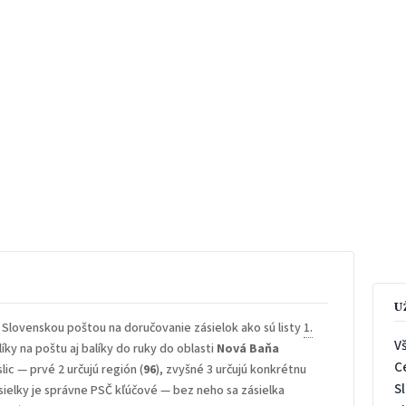
U
 Slovenskou poštou na doručovanie zásielok ako sú listy
1.
V
íky na poštu aj balíky do ruky do oblasti
Nová Baňa
C
lic — prvé 2 určujú región (
96
), zvyšné 3 určujú konkrétnu
S
sielky je správne PSČ kľúčové — bez neho sa zásielka