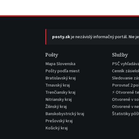
posty.sk
je nezávislý informačný portál. Nie j
Pošty
Služby
Mapa Slovenska
PSČ vyhľadáv
Pošty podľa miest
Cenník zásielo
Bratislavský kraj
Sledovanie zá
Trnavský kraj
Porovnať 2 po
Trenčiansky kraj
⚡ Otvorené t
Nitriansky kraj
Otvorené v s
Žilinský kraj
Otvorené v n
Banskobystrický kraj
Štatistiky pôš
Prešovský kraj
Košický kraj