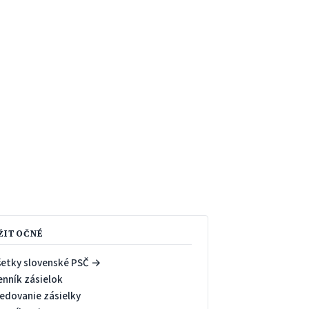
ŽITOČNÉ
šetky slovenské PSČ →
enník zásielok
ledovanie zásielky