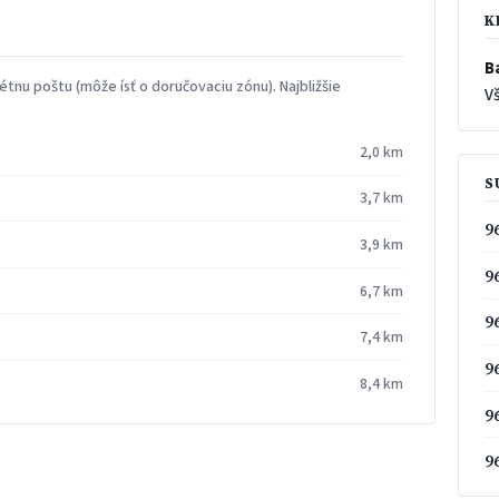
K
B
tnu poštu (môže ísť o doručovaciu zónu). Najbližšie
Vš
2,0 km
S
3,7 km
9
3,9 km
9
6,7 km
9
7,4 km
9
8,4 km
9
9