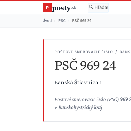
posty
P
.sk
Úvod
›
PSČ
›
PSČ 969 24
POŠTOVÉ SMEROVACIE ČÍSLO / BANS
PSČ 969 24
Banská Štiavnica 1
Poštové smerovacie číslo (PSČ)
969 
v
Banskobystrický kraj
.