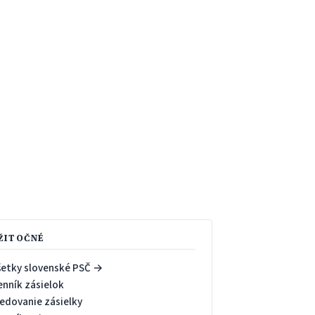
ŽITOČNÉ
šetky slovenské PSČ →
enník zásielok
ledovanie zásielky