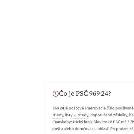
Čo je PSČ 969 24?
969 24
je poštové smerovacie číslo používané
triedy
, listy
2. triedy
, doporučené zásielky, bal
(Banskobystrický kraj). Slovenské PSČ má 5 čís
poštu alebo doručovaciu oblasť. Pri podaní zá