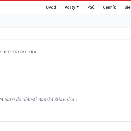
Úvod
Pošty
PSČ
Cenník
Sl
KOBYSTRICKÝ KRAJ
24
patrí do oblasti Banská Štiavnica 1