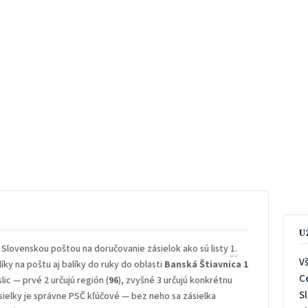
U
 Slovenskou poštou na doručovanie zásielok ako sú listy
1.
V
íky na poštu aj balíky do ruky do oblasti
Banská Štiavnica 1
C
lic — prvé 2 určujú región (
96
), zvyšné 3 určujú konkrétnu
S
sielky je správne PSČ kľúčové — bez neho sa zásielka