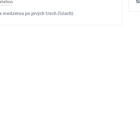
S
ateľovi
.
s medzerou po prvých troch číslach).