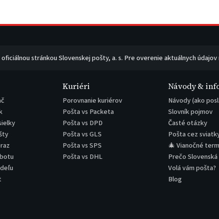
e oficiálnou stránkou Slovenskej pošty, a. s. Pre overenie aktuálnych údajov
Kuriéri
Návody & inf
ač
Porovnanie kuriérov
Návody (ako posl
k
Pošta vs Packeta
Slovník pojmov
sielky
Pošta vs DPD
Časté otázky
šty
Pošta vs GLS
Pošta cez sviatk
eraz
Pošta vs SPS
🎄 Vianočné term
obotu
Pošta vs DHL
Prečo Slovenská
edeľu
Volá vám pošta?
t
Blog