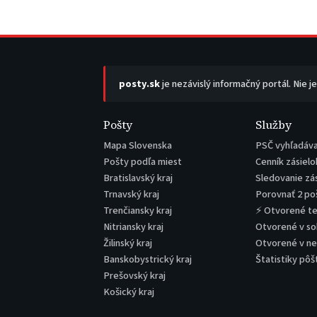
posty.sk
je nezávislý informačný portál. Nie j
Pošty
Služby
Mapa Slovenska
PSČ vyhľadáv
Pošty podľa miest
Cenník zásielo
Bratislavský kraj
Sledovanie zá
Trnavský kraj
Porovnať 2 po
Trenčiansky kraj
⚡ Otvorené t
Nitriansky kraj
Otvorené v s
Žilinský kraj
Otvorené v n
Banskobystrický kraj
Štatistiky pôš
Prešovský kraj
Košický kraj