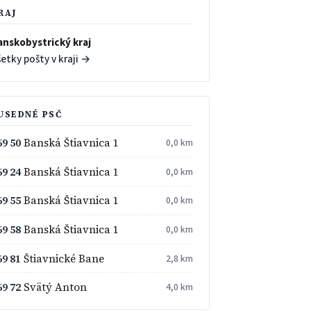
RAJ
anskobystrický kraj
etky pošty v kraji →
USEDNÉ PSČ
69 50
Banská Štiavnica 1
0,0 km
69 24
Banská Štiavnica 1
0,0 km
69 55
Banská Štiavnica 1
0,0 km
69 58
Banská Štiavnica 1
0,0 km
69 81
Štiavnické Bane
2,8 km
69 72
Svätý Anton
4,0 km