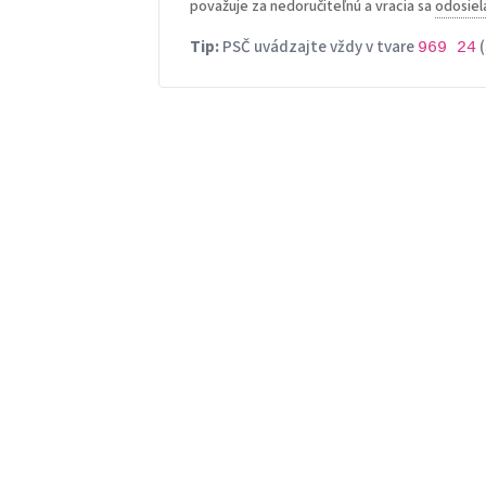
považuje za nedoručiteľnú a vracia sa
odosiel
Tip:
PSČ uvádzajte vždy v tvare
(
969 24