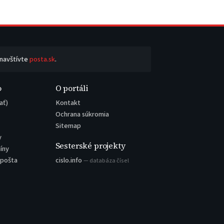
 navštívte
posta.sk
.
o
O portáli
ať)
Kontakt
Ochrana súkromia
Sitemap
y
Sesterské projekty
íny
 pošta
cislo.info
— databáza čísel