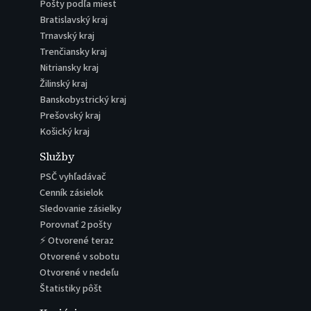
Pošty podľa miest
Bratislavský kraj
Trnavský kraj
Trenčiansky kraj
Nitriansky kraj
Žilinský kraj
Banskobystrický kraj
Prešovský kraj
Košický kraj
Služby
PSČ vyhľadávač
Cenník zásielok
Sledovanie zásielky
Porovnať 2 pošty
⚡ Otvorené teraz
Otvorené v sobotu
Otvorené v nedeľu
Štatistiky pôšt