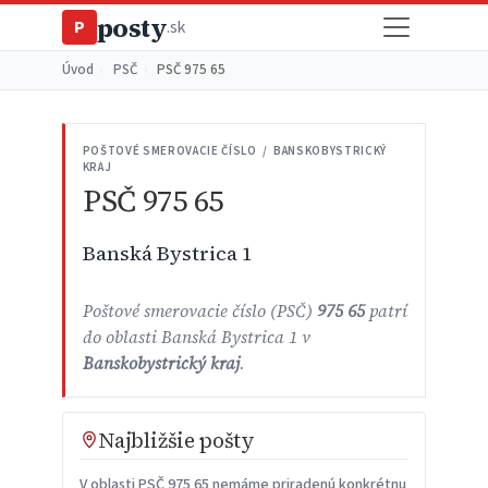
posty
P
.sk
Úvod
›
PSČ
›
PSČ 975 65
POŠTOVÉ SMEROVACIE ČÍSLO / BANSKOBYSTRICKÝ
KRAJ
PSČ 975 65
Banská Bystrica 1
Poštové smerovacie číslo (PSČ)
975 65
patrí
do oblasti Banská Bystrica 1 v
Banskobystrický kraj
.
Najbližšie pošty
V oblasti PSČ 975 65 nemáme priradenú konkrétnu