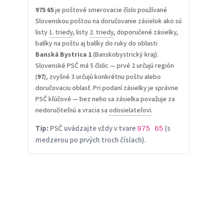
975 65
je poštové smerovacie číslo používané
Slovenskou poštou na doručovanie zásielok ako sú
listy
1. triedy
, listy
2. triedy
, doporučené zásielky,
balíky na poštu aj balíky do ruky do oblasti
Banská Bystrica 1
(Banskobystrický kraj).
Slovenské PSČ má 5 číslic — prvé 2 určujú región
(
97
), zvyšné 3 určujú konkrétnu poštu alebo
doručovaciu oblasť. Pri podaní zásielky je správne
PSČ kľúčové — bez neho sa zásielka považuje za
nedoručiteľnú a vracia sa
odosielateľovi
.
Tip:
PSČ uvádzajte vždy v tvare
(s
975 65
medzerou po prvých troch číslach).